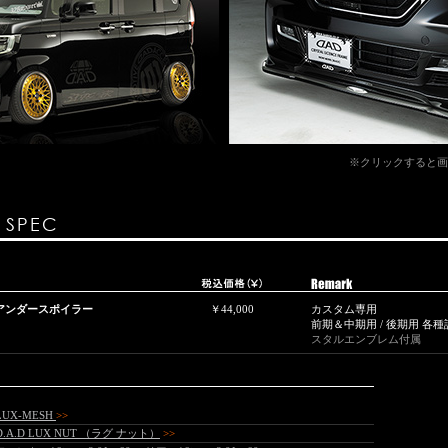
※クリックすると画
& SPEC
ントアンダースポイラー
￥44,000
カスタム専用
前期＆中期用 / 後期用 各
スタルエンブレム付属
LUX-MESH
>>
D.A.D LUX NUT （ラグ ナット）
>>