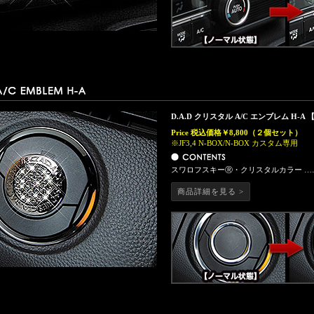
D.A.D クリスタル A/C エンブレム H-A 【
Price
税込価格￥8,800
（２個セット）
※JF3,4 N-BOX/N-BOX カスタム専用
スワロフスキーⓇ・クリスタルカラー ……
商品詳細を見る >