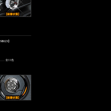
SB123】
… 全11色