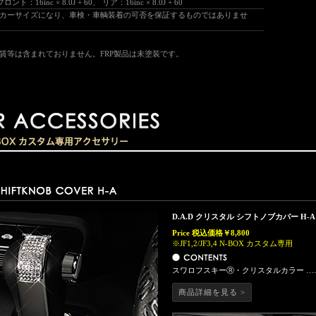
フロント：16inc × 8.0J + 60、 リア：16inc × 8.0J + 60
カーサイズになり、車検・車輌装着の可否を保証するものではありませ
等は含まれておりません。FRP製品は未塗装です。
D.A.D クリスタル シフトノブカバー H-A
Price
税込価格￥8,800
※JF1,2/JF3,4 N-BOX カスタム専用
スワロフスキーⓇ・クリスタルカラー ……
商品詳細を見る >