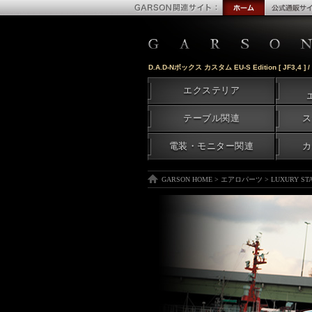
D.A.D-Nボックス カスタム EU-S Edition [ JF3,4 
エクステリア
テーブル関連
ス
電装・モニター関連
カ
GARSON HOME
>
エアロパーツ
>
LUXURY S