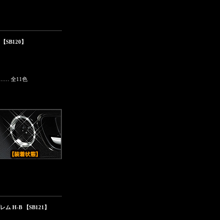
【SB120】
… 全11色
ム H-B 【SB121】