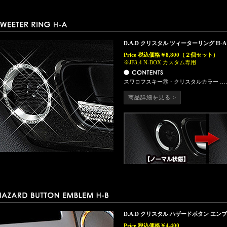
D.A.D クリスタル ツィーターリング H-A 
Price
税込価格￥8,800
（２個セット）
※JF3,4 N-BOX カスタム専用
スワロフスキーⓇ・クリスタルカラー ……
商品詳細を見る >
D.A.D クリスタル ハザードボタン エンブレ
Price
税込価格￥4,400