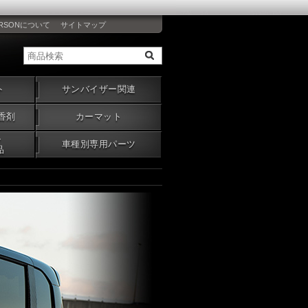
RSONについて
サイトマップ
ト
サンバイザー関連
香剤
カーマット
・
車種別専用パーツ
品