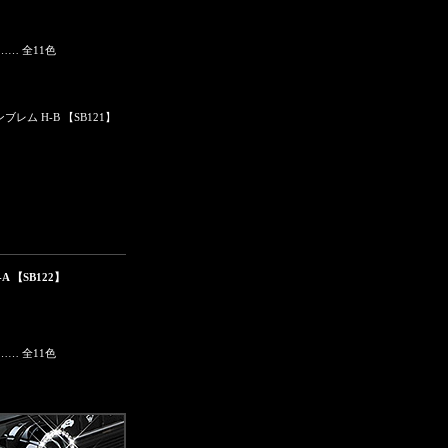
… 全11色
A 【SB122】
… 全11色