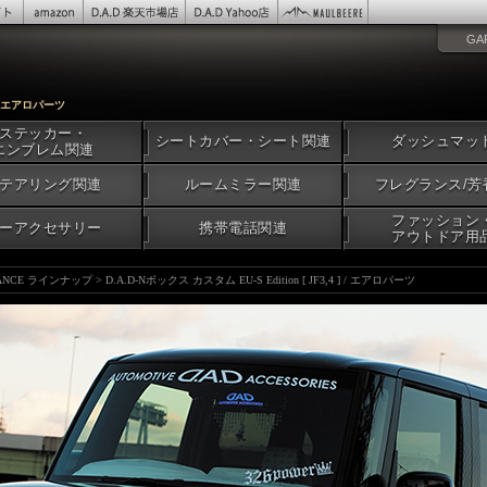
GA
] / エアロパーツ
ステッカー・
シートカバー・シート関連
ダッシュマッ
エンブレム関連
テアリング関連
ルームミラー関連
フレグランス/芳
ファッション
ーアクセサリー
携帯電話関連
アウトドア用
TANCE ラインナップ
>
D.A.D-Nボックス カスタム EU-S Edition [ JF3,4 ] / エアロパーツ