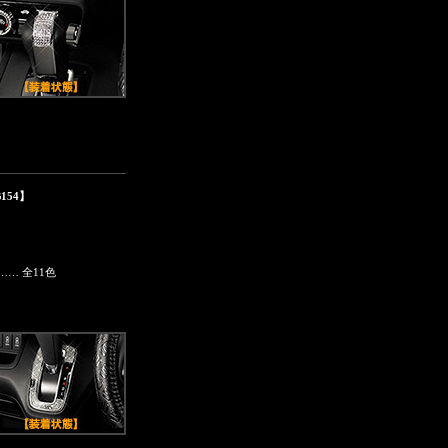
154】
… 全11色