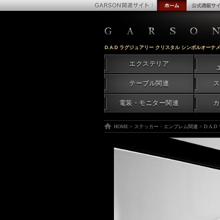
D.A.D ラグジュアリー クリスタル シンボルオーナメ
エクステリア
テーブル関連
ス
電装・モニター関連
カ
HOME
>
ステッカー・エンブレム関連
>
D.A.