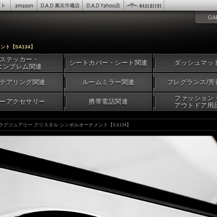
GA
ント【SA134】
ステッカー・
シートカバー・シート関連
ダッシュマッ
エンブレム関連
テアリング関連
ルームミラー関連
フレグランス/芳
ファッション
ーアクセサリー
携帯電話関連
アウトドア用
D ラグジュアリー クリスタル シンボルオーナメント【SA134】