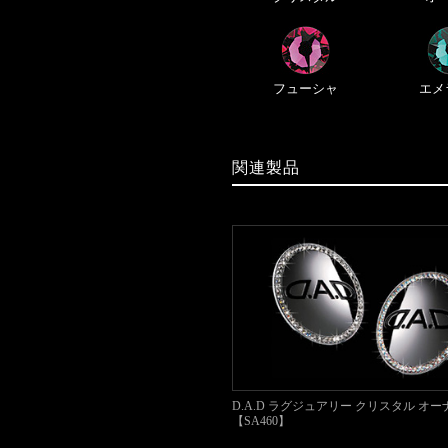
フューシャ
エメ
関連製品
D.A.D ラグジュアリー クリスタル オ
【SA460】