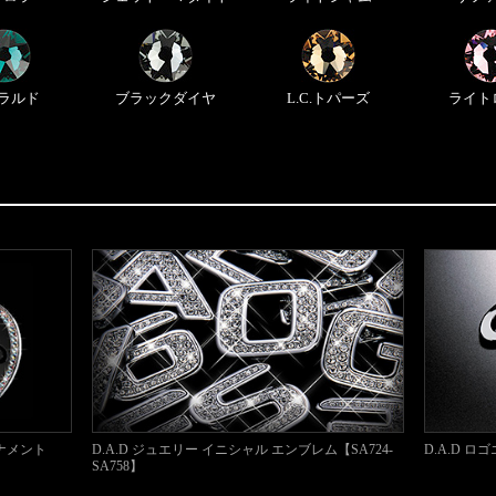
ラルド
ブラック
ダイヤ
L.C.
トパーズ
ライト
ーナメント
D.A.D ジュエリー イニシャル エンブレム【SA724-
D.A.D ロ
SA758】