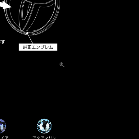
ァイア
アクア
マリン