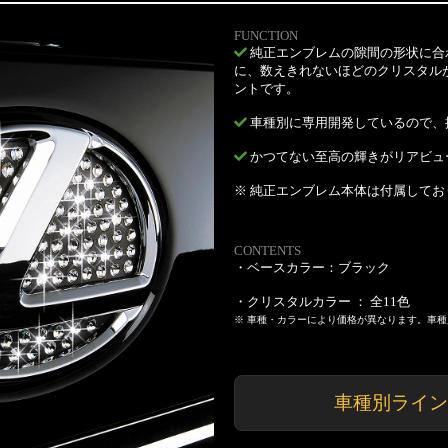
FUNCTION
純正エンブレムの隙間の形状に合
に、数えきれないほどのクリスタル
ントです。
車種別に専用開発しているので、
かつてない至高の輝きがリアビュ
※ 純正エンブレム本体は付属してお
CONTENTS
・ベースカラー：ブラック
・クリスタルカラー ： 全11色
※ 車種・カラーにより価格が異なります。車
車種別ライン