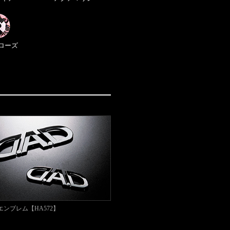
ローズ
ゴエンブレム【HA572】