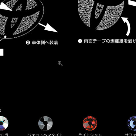
色
ーロラ
ジェット
ヘマタイト
ライト
シャム
サフ