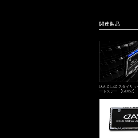
関連製品
D.A.D LED スタイ
ートステー 【GE052】