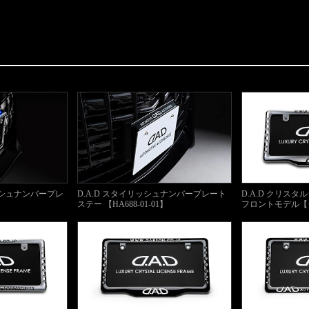
リッシュナンバープレ
D.A.D スタイリッシュナンバープレート
D.A.D クリス
ステー 【HA688-01-01】
フロントモデル【