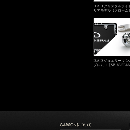
D.A.D クリスタルラ
リアモデル【クローム
D.A.D ジュエリー ナ
ブレムⅡ【SB183/SB18