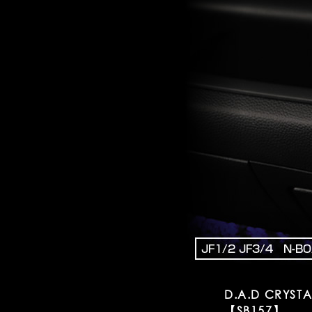
D.A.D CRYSTA
【SB157】