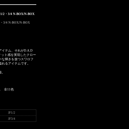
1/2・3/4 N-BOX/N-BOX
3/4 N-BOX/N-BOX
イテム、それがD.A.D
フィット感を実現したクロー
ーな輝きを放つスワロフ
溢れるアイテムです。
着。
 全11色
JF1/2
JF3/4