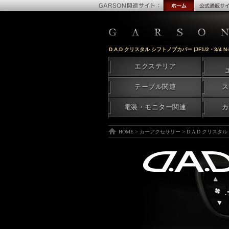
D.A.D クリスタル シフトノブカバー [JF1/2・3/4 N-B
エクステリア
テーブル関連
ス
電装・モニター関連
カ
HOME
>
カーアクセサリー
>
D.A.D クリスタル シ