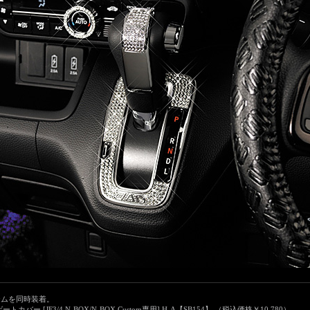
テムを同時装着。
バー [JF3/4 N-BOX/N-BOX Custom専用] H-A【SB154】
（
税込価格￥10,780
）