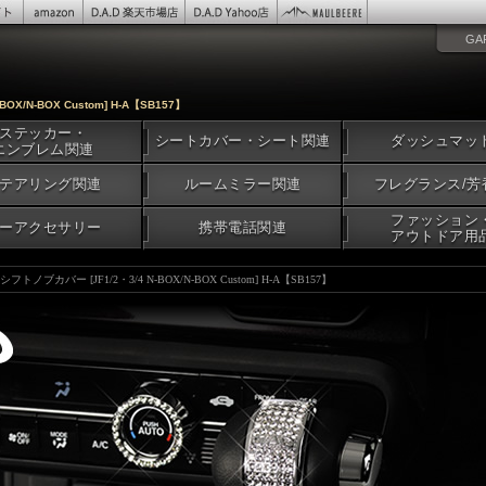
GA
OX/N-BOX Custom] H-A【SB157】
ステッカー・
シートカバー・シート関連
ダッシュマッ
エンブレム関連
テアリング関連
ルームミラー関連
フレグランス/芳
ファッション
ーアクセサリー
携帯電話関連
アウトドア用
フトノブカバー [JF1/2・3/4 N-BOX/N-BOX Custom] H-A【SB157】