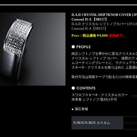
D.A.D CRYSTAL SHIFTKNOB COVER [JF
Custom] H-A 【SB157】
D.A.D クリスタル シフトノブカバー [JF1/2・
Custom] H-A【SB157】
Price：
税込価格￥8,800
(完売終了)
純正シフトノブを華やかに彩るクリスタルア
クリスタル シフトノブ カバー。 抜群の
ムコーティングプレートに、ラグジュアリ
スキー®・クリスタルを散りばめた 上質感
取付方法は両面テープで貼るだけの簡単装
スワロフスキー®・クリスタルカラー ……
本革巻 シフトノブ 取付け不可
● 適応車種
N-BOX/N-BOX カスタム