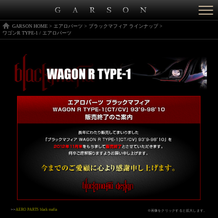
Togg
navi
GARSON HOME
>
エアロパーツ
>
ブラックマフィア ラインナップ
>
ワゴンR TYPE-1 / エアロパーツ
>>
AERO PARTS black mafia
※画像をクリックすると拡大します。