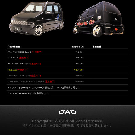
FRONT SPOILER Type-1
(生産終了)
￥42,900
SIDE STEP
(生産終了)
￥49,500
REAR SPOILER Type-1
(生産終了)
￥42,900
F/S/R 3set
(生産終了)
￥107,800
STANDARD EYE LINE
(生産終了)
￥10,450
OVER HEAD BILLET GRILLE Type-1
(生産終了)
￥49,500
※リアスポイラーType-1はマフラー片側出し用、Type-2は両側出し用です。
※マツダのAZ WAGONにも装着可能です。
Copyright © GARSON. All Rights Reserved.
当サイト内の文章・画像等の無断転載、及び複製等を禁止します。