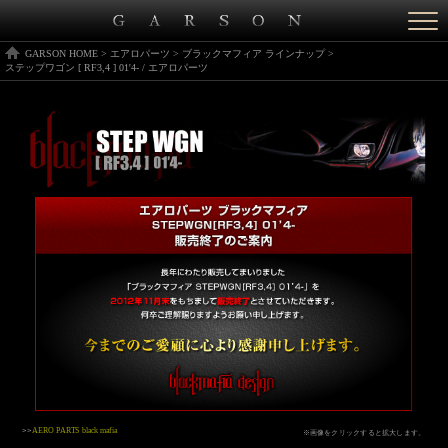
Togg
navi
GARSON HOME
>
エアロパーツ
>
ブラックマフィア ラインナップ
>
ステップワゴン [ RF3,4 ] 01'4- / エアロパーツ
>>
AERO PARTS black mafia
※画像をクリックすると拡大します。