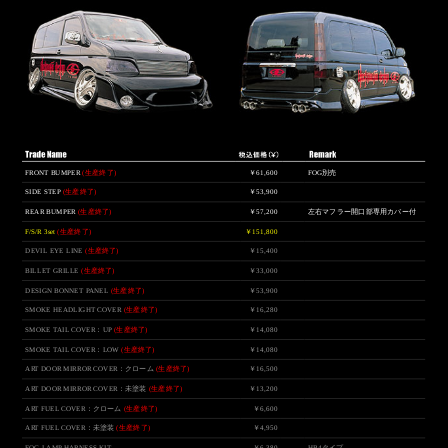
FRONT BUMPER
(生産終了)
￥61,600
FOG別売
SIDE STEP
(生産終了)
￥53,900
REAR BUMPER
(生産終了)
￥57,200
左右マフラー開口部専用カバー付
F/S/R 3set
(生産終了)
￥151,800
DEVIL EYE LINE
(生産終了)
￥15,400
BILLET GRILLE
(生産終了)
￥33,000
DESIGN BONNET PANEL
(生産終了)
￥53,900
SMOKE HEADLIGHT COVER
(生産終了)
￥16,280
SMOKE TAIL COVER：UP
(生産終了)
￥14,080
SMOKE TAIL COVER：LOW
(生産終了)
￥14,080
ART DOOR MIRROR COVER：クローム
(生産終了)
￥16,500
ART DOOR MIRROR COVER：未塗装
(生産終了)
￥13,200
ART FUEL COVER：クローム
(生産終了)
￥6,600
ART FUEL COVER：未塗装
(生産終了)
￥4,950
FOG LAMP HARNESS KIT
￥6,380
HB4タイプ