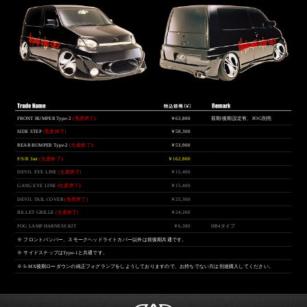
FRONT BUMPER Type-2
(生産終了)
￥63,800
前期/後期設定有、FOG別売
SIDE STEP
(生産終了)
￥58,300
REAR BUMPER Type-2
(生産終了)
￥53,900
F/S/R 3set
(生産終了)
￥162,800
DEVIL EYE LINE
(生産終了)
￥15,400
GANG EYE LINE
(生産終了)
￥15,400
DEVIL TAIL COVER
(生産終了)
￥25,300
BILLET GRILLE
(生産終了)
￥24,200
FOG LAMP HARNESS KIT
￥6,380
HB4タイプ
※ フロントバンパー、スモークヘッドライトカバー以外は前後期共通です。
※ サイドステップはType-1と共通です。
※ S-MX後期ローダウンの純正フォグランプをしようしておりますので、お持ちでない方は別途購入してください。