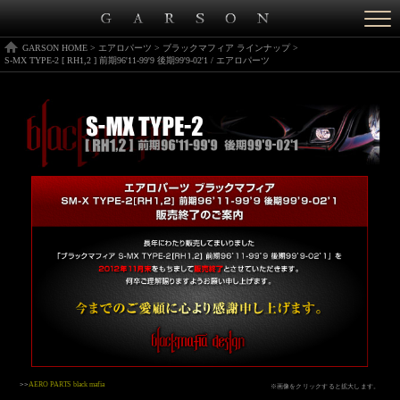
Togg
navi
GARSON HOME
>
エアロパーツ
>
ブラックマフィア ラインナップ
>
S-MX TYPE-2 [ RH1,2 ] 前期96'11-99'9 後期99'9-02'1 / エアロパーツ
>>
AERO PARTS black mafia
※画像をクリックすると拡大します。