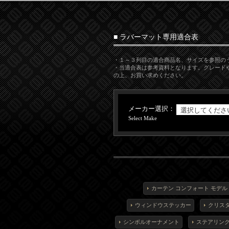
■ ラバーマット専用適合表
・１～３列目の適合商品名、サイズを参照の
・当適合表は参考資料となります。グレード
の上、お買い求めください。
メーカー選択：
Select Make
カーテン コンフォート モデル
ウィンドウステッカー
クリスタ
シンボルオーナメント
ステアリン