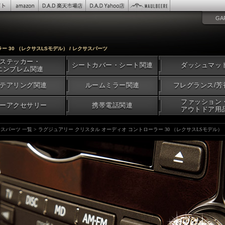
GA
 30 （レクサスLSモデル） / レクサスパーツ
ステッカー・
シートカバー・シート関連
ダッシュマッ
エンブレム関連
テアリング関連
ルームミラー関連
フレグランス/芳
ファッション
ーアクセサリー
携帯電話関連
アウトドア用
スパーツ 一覧
>
ラグジュアリー クリスタル オーディオ コントローラー 30 （レクサスLSモデル）