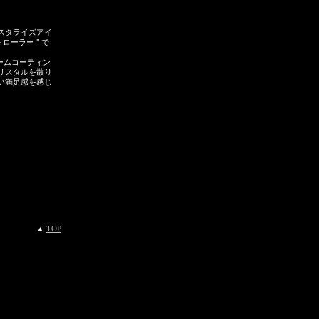
スタライズアイ
ローラー " で
ームコーティン
リスタルを散り
い満足感を感じ
▲
TOP