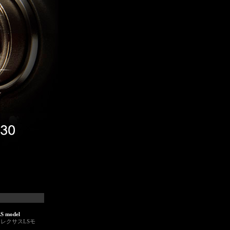
S model
（レクサスLSモ