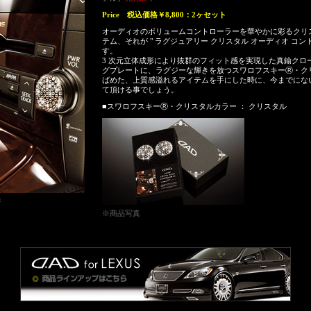
Price
税込価格￥8,800：2ヶセット
オーディオのボリュームコントローラーを華やかに彩るクリ
テム、それが " ラグジュアリー クリスタル オーディオ コント
す。
3 次元立体成形により抜群のフィット感を実現した真鍮クロ
グプレートに、ラグジーな輝きを放つスワロフスキーⓇ・ク
ばめた、上質感溢れるアイテムを手にした時に、今までにな
て頂ける事でしょう。
■スワロフスキーⓇ・クリスタルカラー ： クリスタル
ジ
※商品写真