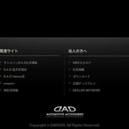
ギャルソンD.A.D公式通販
WEBカタログ
D.A.D 楽天市場店
広告掲載
D.A.D Yahoo!店
ダウンロード
amazon
店舗ディスプレイ
特約店情報
DEALER NETWORK