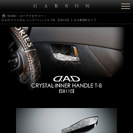
Togg
navi
HOME
>
カーアクセサリー
>
D.A.D クリスタル インナーハンドル T-B 【SB110】トヨタ車用Bタイプ