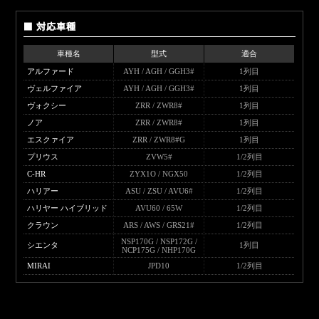
車種名
型式
適合
アルファード
AYH / AGH / GGH3#
1列目
ヴェルファイア
AYH / AGH / GGH3#
1列目
ヴォクシー
ZRR / ZWR8#
1列目
ノア
ZRR / ZWR8#
1列目
エスクァイア
ZRR / ZWR8#G
1列目
プリウス
ZVW5#
1/2列目
C-HR
ZYX1O / NGX50
1/2列目
ハリアー
ASU / ZSU / AVU6#
1/2列目
ハリヤー ハイブリッド
AVU60 / 65W
1/2列目
クラウン
ARS / AWS / GRS21#
1/2列目
NSP170G / NSP172G /
シエンタ
1列目
NCP175G / NHP170G
MIRAI
JPD10
1/2列目