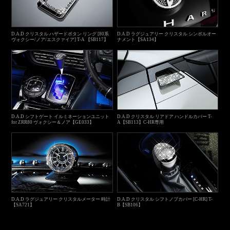
D.A.D クリスタル ハザードボタン リング [80系
D.A.D ラグジュアリー クリスタル シンボルオー
ヴォクシー/ノア/エスクァイア] T-A 【SB117】
ナメント【SA134】
D.A.D シフトゲート イルミネーションユニット
D.A.D クリスタル リアドア ハンドルカバー T-
for ZRR80 ヴォクシー＆ノア【GE033】
A【SB113】C-HR専用
D.A.D ラグジュアリー クリスタルメーター 時計
D.A.D クリスタル シフトノブカバー [C-HR] T-
【SA721】
B【SB106】