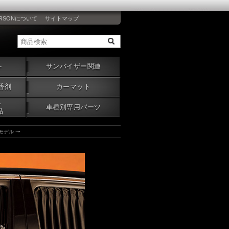
RSONについて
サイトマップ
ト
サンバイザー関連
香剤
カーマット
・
車種別専用パーツ
品
モデル 〜