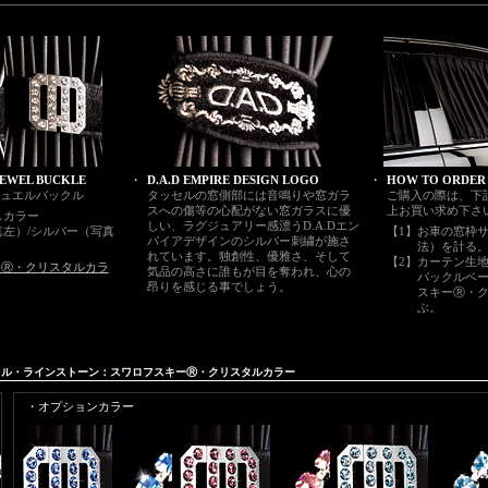
JEWEL BUCKLE
・
D.A.D EMPIRE DESIGN LOGO
・
HOW TO ORDER
ンジュエルバックル
タッセルの窓側部には音鳴りや窓ガラ
ご購入の際は、下
スへの傷等の心配がない窓ガラスに優
上お買い求め下さ
スカラー
しい、ラグジュアリー感漂うD.A.Dエン
左）/シルバー（写真
【1】
お車の窓枠サ
パイアデザインのシルバー刺繍が施さ
法）を計る
れています。独創性、優雅さ、そして
【2】
カーテン生
ーⓇ・クリスタルカラ
気品の高さに誰もが目を奪われ、心の
バックルベ
昂りを感じる事でしょう。
スキーⓇ・
ぶ。
バックル・ラインストーン：スワロフスキーⓇ・クリスタルカラー
・オプションカラー