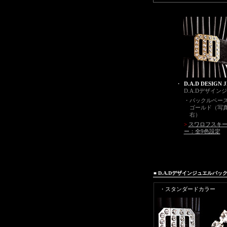
・
D.A.D DESIGN 
D.A.Dデザイ
・
バックルベー
ゴールド（写真
右）
>
スワロフスキ
ー：全9色設定
■ D.A.Dデザインジュエル
・スタンダードカラー