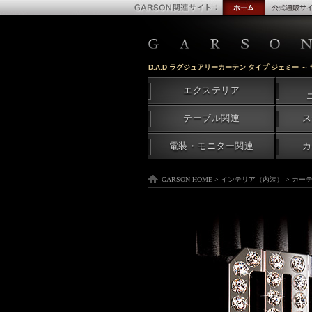
D.A.D ラグジュアリーカーテン タイプ ジェミー ～
エクステリア
テーブル関連
ス
電装・モニター関連
カ
GARSON HOME
>
インテリア（内装）
>
カー