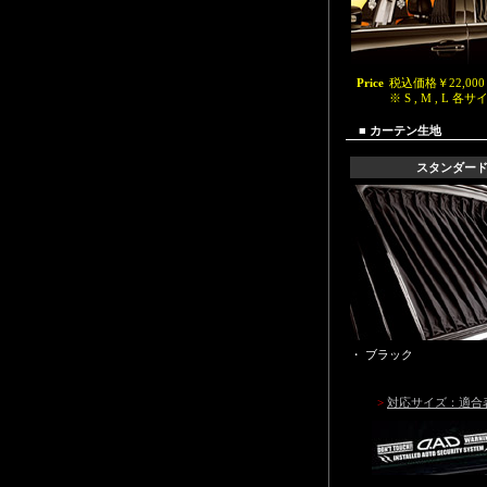
Price
税込価格￥22,000
※ S , M , L 各
■
カーテン生地
スタンダー
・ ブラック
>
対応サイズ：適合