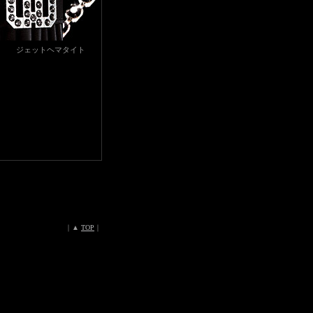
ジェットヘマタイト
｜▲
TOP
｜