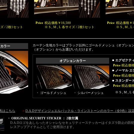
Price
税込価格￥16,500
Price
税込価格￥13
サイズ / 2枚1セット
※ S , M , L 各サイズ / 2枚1セット
※ S , M 
カーテン生地カラーはブラック以外にゴールドメッシュ（オプショ
ドカラー
（オプション）からお選びいただけます。
■ エグゼクテ
オプションカラー
Price
税込価格￥
■ ノーマル 
Price
税込価格￥
■ スタンダー
Price
税込価格￥
※ S , M 
・ ゴールドメッシュ
・ シルバーメッシュ
表はこちら
>
D.A.Dデザインジュエルバックル・ラインストーンのカラー（全9色）設
・
ORIGINAL SECURITY STICKER ： 2枚付属
D.A.Dロゴをあしらったオシャレなセキュリティーステッカーはイタズラ防止の防
レスアップアイテムとしてご使用頂けます。