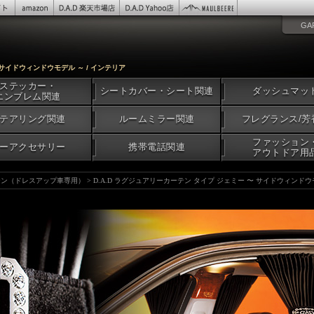
GA
 サイドウィンドウモデル ～ / インテリア
ステッカー・
シートカバー・シート関連
ダッシュマッ
エンブレム関連
テアリング関連
ルームミラー関連
フレグランス/芳
ファッション
ーアクセサリー
携帯電話関連
アウトドア用
テン（ドレスアップ車専用）
>
D.A.D ラグジュアリーカーテン タイプ ジェミー 〜 サイドウィンドウ