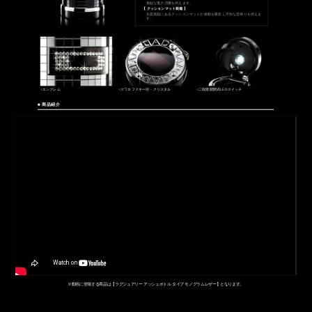
無駄な電力消費を抑えます。
【 クッションマット装備 】
灰皿底面にあるクッションマットが振動を吸収し不快な音鳴りを抑えま
す。
■
エンブレム
■
スワロフスキーⓇ・クリスタル
■
二段階開閉式LEDスイッチ
■ 商品紹介
※動画に登場する商品は【ラグジュアリー アッシュボトル タイプ モノグラムレザー】となります。