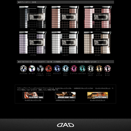
■ ボディーカラー： 全6色
ブラック
ブラウン
ピンク
パープル
シルバー
ゴールド
■ スワロフスキーⓇ・クリスタルカラー： 全11色 （※天面部はクリスタル、エンブレム部が全11色設定となります。）
クリスタル
オーロラ
ジェット
ライト
サファイア
アクア
フューシャ
エメラルド
ブラック
L.C.
ライト
ヘマタイト
シャム
マリン
ダイヤ
トパーズ
ローズ
ラグジュアリー アッシュボトル タイプ スパークル は
D.A.Dフロントテーブル
・
GARSONフロントテーブル2
・
センターキャビネット
に
サイズ対応しておりますので、装着してのご利用が可能です。
D.A.Dフロントテーブル
GARSONフロントテーブル2
センターキャビネット