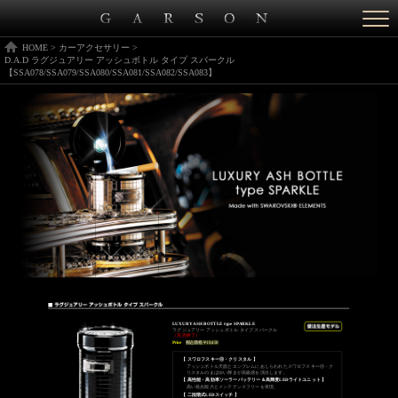
Togg
navi
HOME
>
カーアクセサリー
>
D.A.D ラグジュアリー アッシュボトル タイプ スパークル
【SSA078/SSA079/SSA080/SSA081/SSA082/SSA083】
LUXURY ASH BOTTLE type SPARKLE
ラグジュアリー アッシュボトル タイプ スパークル
（完売終了）
Price
税込価格￥10,450
【 スワロフスキーⓇ・クリスタル 】
アッシュボトル天面とエンブレムにあしらわれたスワロフスキーⓇ・ク
リスタルのまばゆい輝きが高級感を演出します。
【 高性能・高効率ソーラーバッテリー＆高輝度LEDライトユニット 】
高い発光能力とメンテナンスフリーを実現。
【 二段階式LEDスイッチ 】