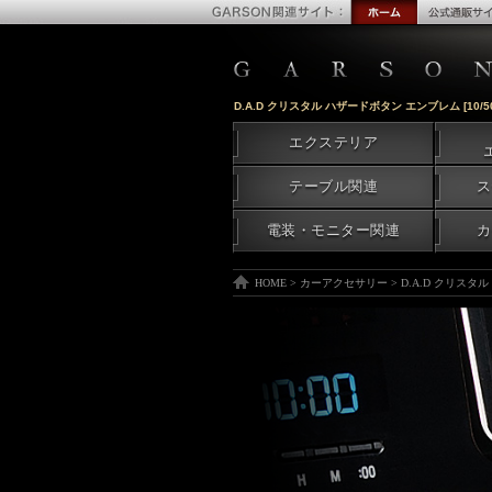
D.A.D クリスタル ハザードボタン エンブレム [10/50 
エクステリア
テーブル関連
ス
電装・モニター関連
カ
HOME
>
カーアクセサリー
>
D.A.D クリスタル 