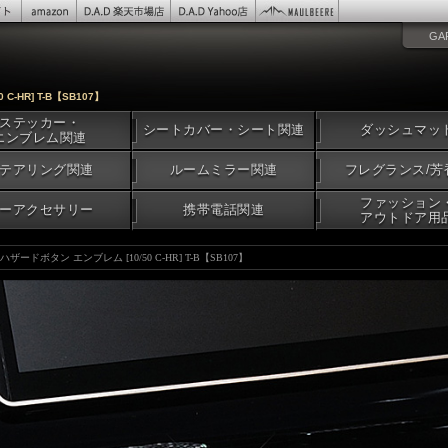
GA
C-HR] T-B【SB107】
ステッカー・
シートカバー・シート関連
ダッシュマッ
エンブレム関連
テアリング関連
ルームミラー関連
フレグランス/芳
ファッション
ーアクセサリー
携帯電話関連
アウトドア用
ハザードボタン エンブレム [10/50 C-HR] T-B【SB107】