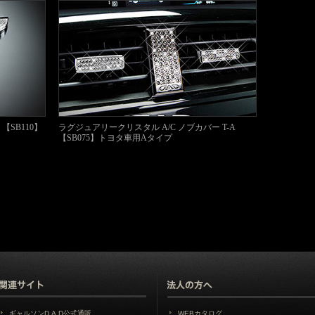
【SB110】
ラグジュアリークリスタル A/C ノブカバー T-A
【SB075】トヨタ車用Aタイプ
ギャルソンD.A.D公式通販
WEBカタログ