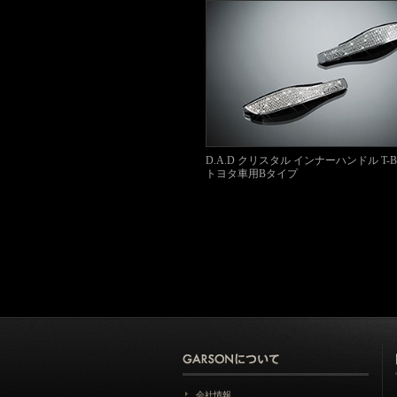
D.A.D クリスタル インナーハンドル T-B 
トヨタ車用Bタイプ
会社情報