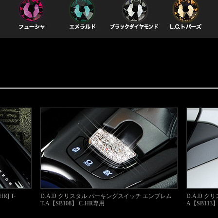
] T-
D.A.D クリスタル パーキングスイッチ エンブレム
D.A.D ク
T-A【SB108】 C-HR専用
A【SB113