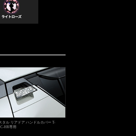
リスタル リアドア ハンドルカバー T-
】C-HR専用