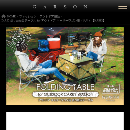
Togg
navi
HOME
>
ファッション・アウトドア用品
>
D.A.D 折りたたみテーブル for アウトドア キャリーワゴン用（汎用）【HA583】