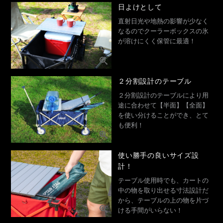
日よけとして
直射日光や地熱の影響が少なく
なるのでクーラーボックスの氷
が溶けにくく保管に最適！
２分割設計のテーブル
２分割設計のテーブルにより用
途に合わせて【半面】【全面】
を使い分けることができ、とて
も便利！
使い勝手の良いサイズ設
計！
テーブル使用時でも、カートの
中の物を取り出せる寸法設計だ
から、テーブルの上の物を片づ
ける手間がいらない！