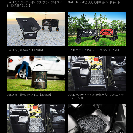
D.A.D ミニ クーラーボックス ブラック/ホワイ
MAULBEERE かんたん車中泊ベッドキット
ト 【HA697-01-01】
D.A.D 折り畳み椅子【HA615】
D.A.D アウトドアキャリーワゴン【HA580】
D.A.D 折り畳みバケツ 11L【HA579】
D.A.D ラバーマット for 後部座席用 スクエアモ
デル【HA502】