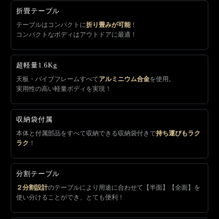
折畳テーブル
テーブルはコンパクトに
折り畳みが可能
！
コンパクトなボディはアウトドアに最適！
超軽量1.6Kg
天板・パイプフレームすべて
アルミニウム合金
を使用。
実用性の高い軽量ボディを実現！
収納袋付属
本体と付属部品をすべて収納できる収納袋付きで
持ち運びもラク
ラク
！
分割テーブル
２分割設計
のテーブルにより用途に合わせて【半面】【全面】を
使い分けることができ、とても便利！