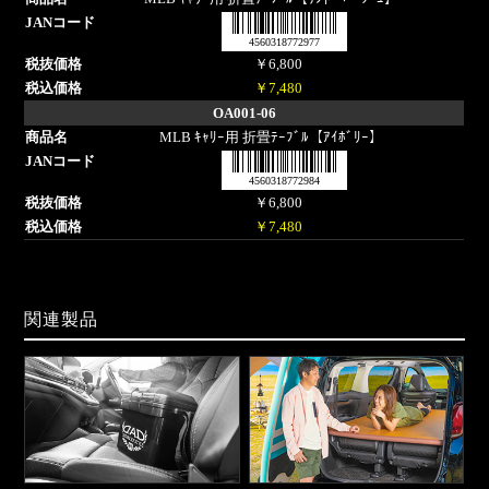
4560318772977
￥6,800
￥7,480
OA001-06
MLB ｷｬﾘｰ用 折畳ﾃｰﾌﾞﾙ【ｱｲﾎﾞﾘｰ】
4560318772984
￥6,800
￥7,480
関連製品