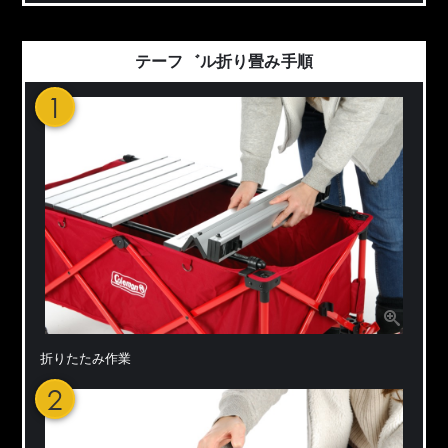
テーフ゛ル折り畳み手順
1
折りたたみ作業
2