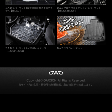
D.A.D ラバーマット for 後部座席用 スクエアモ
D.A.D フロア プロテクション ラバーマット
デル【HA502】
【HA328/HA329】
D.A.D ラバーマット for H200ハイエース
D.A.D タフ ラバーマット
【HA360/HA361】
Copyright © GARSON. All Rights Reserved.
当サイト内の文章・画像等の無断転載、及び複製等を禁止します。