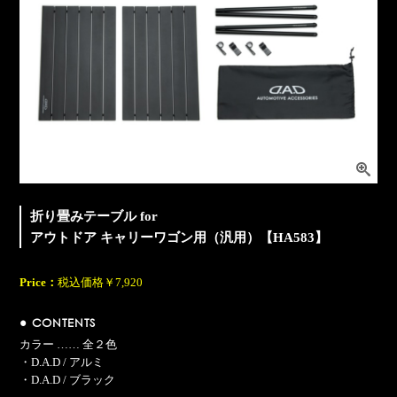
折り畳みテーブル for
アウトドア キャリーワゴン用（汎用）【HA583】
Price：
税込価格￥7,920
● CONTENTS
カラー …… 全２色
・D.A.D / アルミ
・D.A.D / ブラック