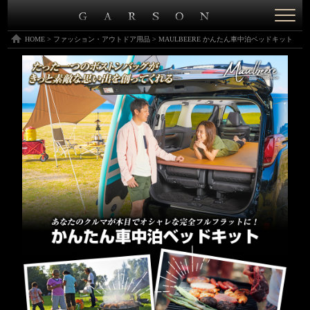
Toggl
naviga
HOME
>
ファッション・アウトドア用品
>
MAULBEERE かんたん車中泊ベッドキット