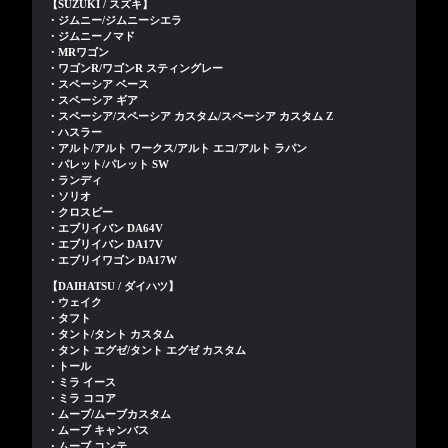
【SUZUKI / スズキ】
・ジムニー/ジムニーシエラ
・ジムニーノマド
・MRワゴン
・ワゴンR/ワゴンR スティングレー
・スペーシア ベース
・スペーシア ギア
・スペーシア/スペーシア カスタム/スペーシア カスタム Z
・ハスラー
・アルト/アルト ワークス/アルト エコ/アルト ラパン
・パレット/パレット SW
・ランディ
・ソリオ
・クロスビー
・エブリイバン DA64V
・エブリイバン DA17V
・エブリイワゴン DA17W
【DAIHATSU / ダイハツ】
・ウェイク
・タフト
・タント/タント カスタム
・タント エグゼ/タント エグゼ カスタム
・トール
・ミラ イース
・ミラ ココア
・ムーブ/ムーブカスタム
・ムーブ キャンバス
・ムーブ コンテ