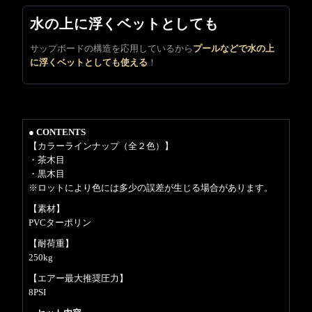
水の上に浮くベットとしても
サップボードの構造を応用しているから
プールなどで水の上
に浮くベットとしても使える
！
● CONTENTS
【カラーラインナップ（全２色）】
・茶木目
・黒木目
※ロットにより色には多少の誤差が生じる場合があります。
【素材】
PVCターポリン
【耐荷重】
250kg
【エアー最大推奨圧力】
8PSI