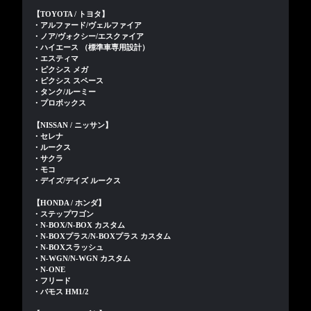
【TOYOTA / トヨタ】
・アルファード/ヴェルファイア
・ノア/ヴォクシー/エスクァイア
・ハイエース （標準車専用設計）
・エスティマ
・ピクシス メガ
・ピクシス スペース
・タンク/ルーミー
・プロボックス
【NISSAN / ニッサン】
・セレナ
・ルークス
・サクラ
・モコ
・デイズ/デイズ ルークス
【HONDA / ホンダ】
・ステップワゴン
・N-BOX/N-BOX カスタム
・N-BOXプラス/N-BOXプラス カスタム
・N-BOXスラッシュ
・N-WGN/N-WGN カスタム
・N-ONE
・フリード
・バモス HM1/2