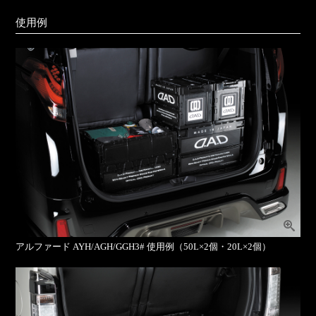
使用例
アルファード AYH/AGH/GGH3# 使用例（50L×2個・20L×2個）