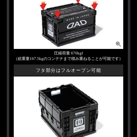
圧縮荷量 670kgf
（総重量167.5kgのコンテナまで積み重ねることが可能です）
フタ部分はフルオープン可能