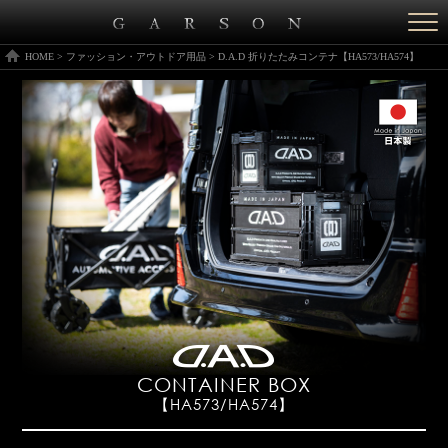
Togg
navi
HOME
>
ファッション・アウトドア用品
>
D.A.D 折りたたみコンテナ【HA573/HA574】
CONTAINER BOX
【HA573/HA574】