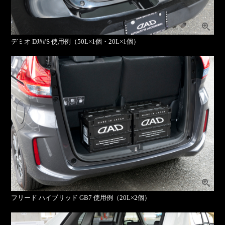
デミオ DJ##S 使用例（50L×1個・20L×1個）
フリード ハイブリッド GB7 使用例（20L×2個）