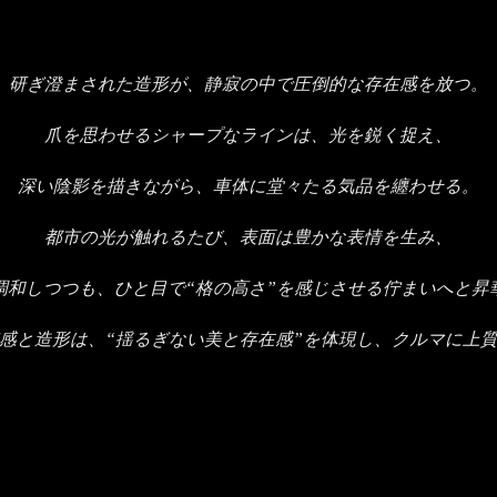
研ぎ澄まされた造形が、静寂の中で圧倒的な存在感を放つ。
爪を思わせるシャープなラインは、光を鋭く捉え、
深い陰影を描きながら、車体に堂々たる気品を纏わせる。
都市の光が触れるたび、表面は豊かな表情を生み、
調和しつつも、ひと目で“格の高さ”を感じさせる佇まいへと昇
感と造形は、“揺るぎない美と存在感”を体現し、クルマに上