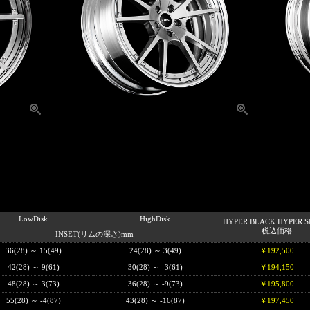
LowDisk
HighDisk
HYPER BLACK HYPER S
税込価格
INSET(リムの深さ)mm
36(28) ～ 15(49)
24(28) ～ 3(49)
￥192,500
42(28) ～ 9(61)
30(28) ～ -3(61)
￥194,150
48(28) ～ 3(73)
36(28) ～ -9(73)
￥195,800
55(28) ～ -4(87)
43(28) ～ -16(87)
￥197,450