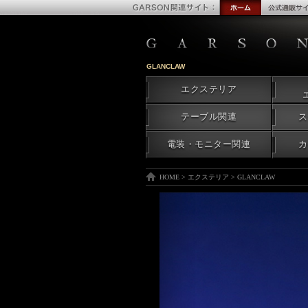
GLANCLAW
エクステリア
テーブル関連
ス
電装・モニター関連
カ
HOME
>
エクステリア
>
GLANCLAW