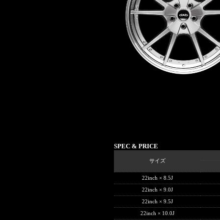
SPEC & PRICE
サイズ
22inch × 8.5J
22inch × 9.0J
22inch × 9.5J
22inch × 10.0J