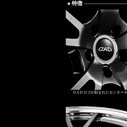
● 特徴
D.A.D ロゴが刻まれたセンター