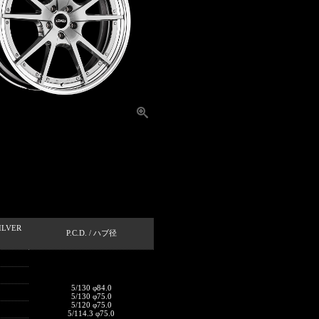
ILVER
P.C.D. / ハブ径
5/130 φ84.0
5/130 φ75.0
5/120 φ75.0
5/114.3 φ75.0