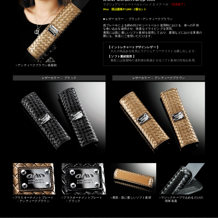
ラグジュアリー シートベルトパッド タイプ ベガ
（完売終了）
Price
税込価格￥5,060：2個セット
■ レザーカラー ： ブラック / アンティークブラウン
急ブレーキによる締め付けやシートベルト使用時における、体への不快
な食い込みを緩和させ、快適なドライビングを実現。
裏面には肌に優しいソフト素材を採用しており、夏場などにおける薄着の
際にも、快適にご使用いただけます。
【 イントレチャートデザインレザー 】
大人の気品ある色気とラグジュアリーテイストを醸し出します。
【 ソフト素材採用 】
裏面には装着時の違和感を軽減させるソフト素材の生地を採用。
■
アンティークブラウン装着例
レザーカラー ： ブラック
レザーカラー ： アンティークブラウン
■
ブラスオーナメントプレート
■
ブラスオーナメントプレート
■
裏面：肌に優しいソフト素材
■
マジックテープで止めるだけの
：アンティークブラウン
：ブラック
簡単装着