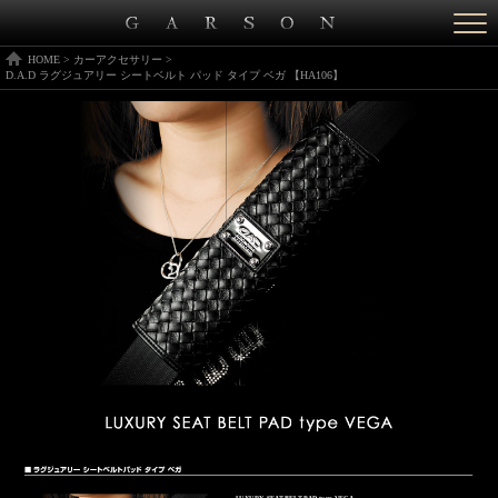
Togg
navi
HOME
>
カーアクセサリー
>
D.A.D ラグジュアリー シートベルト パッド タイプ ベガ 【HA106】
LUXURY SEAT BELT PAD type VEGA