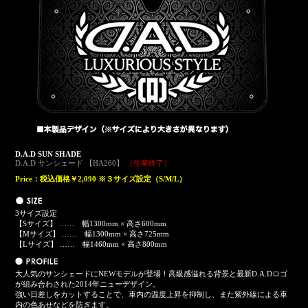
D.A.D SUN SHADE
D.A.D サンシェード 【HA260】
（生産終了）
Price：
税込価格￥2,090
※３サイズ設定（S/M/L）
3サイズ設定
【Sサイズ】 …… 幅1300mm × 高さ600mm
【Mサイズ】 …… 幅1300mm × 高さ725mm
【Lサイズ】 …… 幅1460mm × 高さ800mm
大人気のサンシェードにNEWモデルが登場！高級感溢れる背景と最新D.A.Dロゴ
が組み合わされた2014年ニューデザイン。
強い日差しをカットすることで、車内の温度上昇を抑制し、また紫外線による車
内の色あせなどを防ぎます。