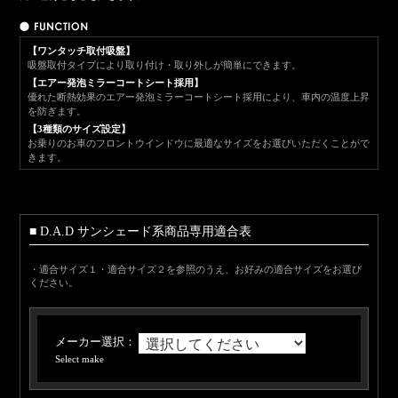
【ワンタッチ取付吸盤】
吸盤取付タイプにより取り付け・取り外しが簡単にできます。
【エアー発泡ミラーコートシート採用】
優れた断熱効果のエアー発泡ミラーコートシート採用により、車内の温度上昇
を防ぎます。
【3種類のサイズ設定】
お乗りのお車のフロントウインドウに最適なサイズをお選びいただくことがで
きます。
■ D.A.D サンシェード系商品専用適合表
・適合サイズ１・適合サイズ２を参照のうえ、お好みの適合サイズをお選び
ください。
メーカー選択：
Select make