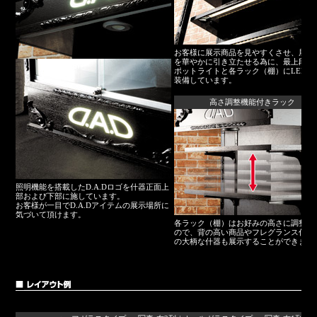
お客様に展示商品を見やすくさせ、展示
を華やかに引き立たせる為に、最上段に
ポットライトと各ラック（棚）にLED照
装備しています。
高さ調整機能付きラック
照明機能を搭載したD.A.Dロゴを什器正面上
部および下部に施しています。
お客様が一目でD.A.Dアイテムの展示場所に
気づいて頂けます。
各ラック（棚）はお好みの高さに調整可
ので、背の高い商品やフレグランス什器
の大柄な什器も展示することができます