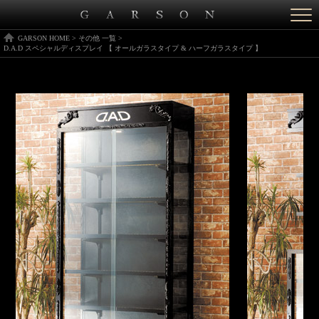
Togg
navi
GARSON HOME
>
その他 一覧
>
D.A.D スペシャルディスプレイ 【 オールガラスタイプ & ハーフガラスタイプ 】