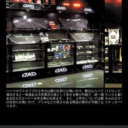
ハーフガラスタイプの上半分は横の仕切りが無いので、数台ならべて
パドロックフレ
展示すると一体感ある大型展示什器として見せる事が可能で、統一感
ランスも展示す
あるD.A.Dコーナーを作る事が出来ます。 また、上半分については横
ネルのカラーバ
の仕切りが無いので、グリルなどの長さがある商品の展示が可能にな
ステッカーなど
ります。