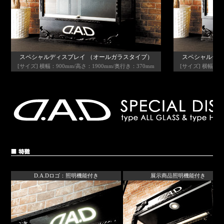
スペシャルディスプレイ （オールガラスタイプ）
スペシャルディ
[サイズ] 横幅：900mm/高さ：1900mm/奥行き：370mm
[サイズ] 横幅：9
D.A.Dロゴ：照明機能付き
展示商品照明機能付き