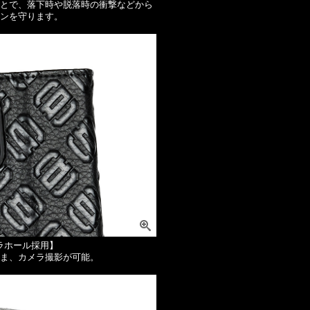
とで、落下時や脱落時の衝撃などから
ンを守ります。
ラホール採用】
ま、カメラ撮影が可能。