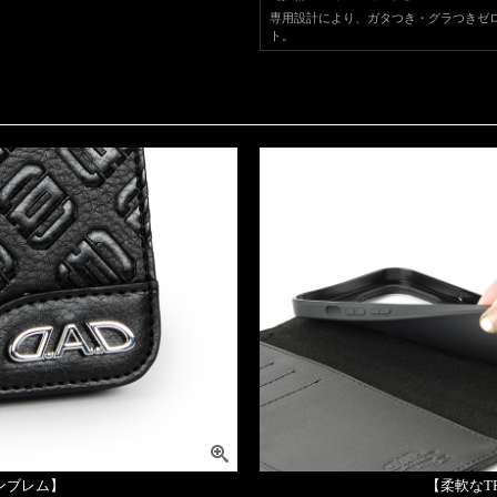
専用設計により、ガタつき・グラつきゼ
ト。
エンブレム】
【柔軟なT