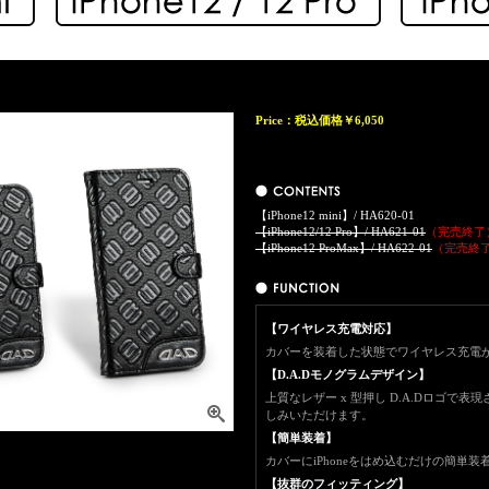
Price：
税込価格￥6,050
【iPhone12 mini】/ HA620-01
【iPhone12/12 Pro】/ HA621-01
（完売終了
【iPhone12 ProMax】/ HA622-01
（完売終
【ワイヤレス充電対応】
カバーを装着した状態でワイヤレス充電
【D.A.Dモノグラムデザイン】
上質なレザー x 型押し D.A.Dロゴで
しみいただけます。
【簡単装着】
カバーにiPhoneをはめ込むだけの簡単装
【抜群のフィッティング】