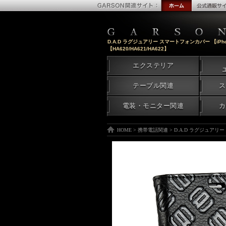
D.A.D ラグジュアリー スマートフォンカバー 【iPhone12mi
【HA620/HA621/HA622】
エクステリア
テーブル関連
ス
電装・モニター関連
カ
HOME
>
携帯電話関連
>
D.A.D ラグジュアリー スマー