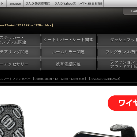
GA
ni / 12 / 12Pro / 12Pro Max】
ステッカー・
シートカバー・シート関連
ダッシュマッ
エンブレム関連
テアリング関連
ルームミラー関連
フレグランス/芳
ファッション
ーアクセサリー
携帯電話関連
アウトドア用
トフォンカバー 【iPhone12mini / 12 / 12Pro / 12Pro Max】【HA620/HA621/HA622】