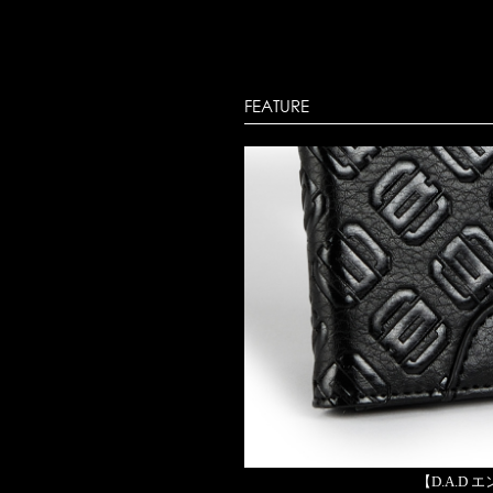
FEATURE
【D.A.D 