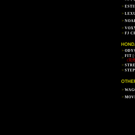
>
EST
>
LEX
>
NOA
>
VOX
>
FJ C
>
ODY
FIT
[ 
>
（完
>
STR
>
STE
>
WAG
>
MOV