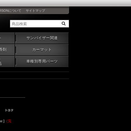
RSONについて
サイトマップ
ト
サンバイザー関連
香剤
カーマット
・
車種別専用パーツ
品
t ]
（完