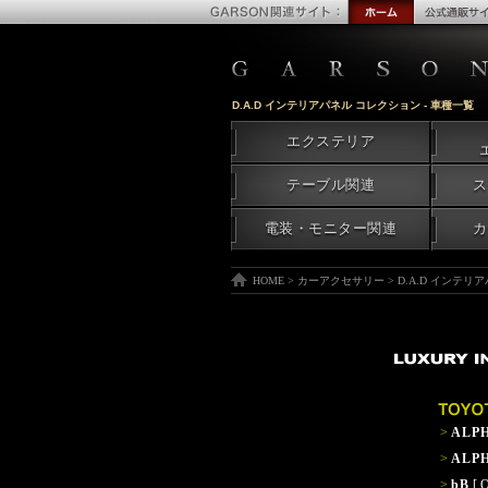
D.A.D インテリアパネル コレクション - 車種一覧
エクステリア
テーブル関連
ス
電装・モニター関連
カ
HOME
>
カーアクセサリー
>
D.A.D インテリ
>
ALP
>
ALP
>
bB
[ 