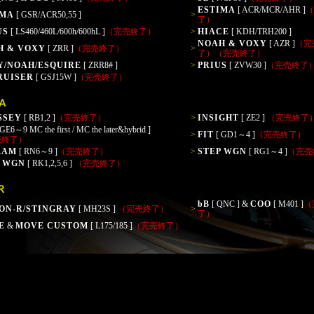
ESTIMA
[ ACR/MCR/AHR ]
（
IMA
[ GSR/ACR50,55 ]
>
了）
US
[ LS460/460L/600h/600hL ]
（完売終了）
>
HIACE
[ KDH/TRH200 ]
NOAH & VOXY
[ AZR ]
（完
H & VOXY
[ ZRR ]
（完売終了）
>
了）
（完売終了）
Y/NOAH/ESQUIRE
[ ZRR8# ]
>
PRIUS
[ ZVW30 ]
（完売終了
RUISER
[ GSJ15W ]
（完売終了）
SSEY
[ RB1,2 ]
（完売終了）
>
INSIGHT
[ ZE2 ]
（完売終了
GE6～9 MC the first / MC the later&hybrid ]
>
FIT
[ GD1～4 ]
（完売終了）
売終了）
EAM
[ RN6～9 ]
（完売終了）
>
STEP WGN
[ RG1～4 ]
（完売
P WGN
[ RK1,2,5,6 ]
（完売終了）
bB
[ QNC ] &
COO
[ M401 ]
（
ON-R/STINGRAY
[ MH23S ]
（完売終了）
>
了）
E
&
MOVE CUSTOM
[ L175/185 ]
（完売終了）