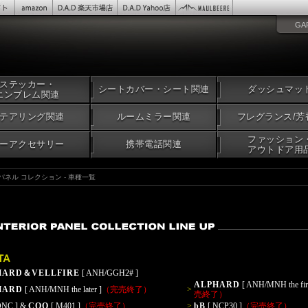
GA
ステッカー・
シートカバー・シート関連
ダッシュマッ
エンブレム関連
テアリング関連
ルームミラー関連
フレグランス/芳
ファッション
ーアクセサリー
携帯電話関連
アウトドア用
アパネル コレクション - 車種一覧
HARD＆VELLFIRE
[ ANH/GGH2# ]
ALPHARD
[ ANH/MNH the firs
HARD
[ ANH/MNH the later ]
（完売終了）
>
売終了）
QNC ] &
COO
[ M401 ]
（完売終了）
>
bB
[ NCP30 ]
（完売終了）