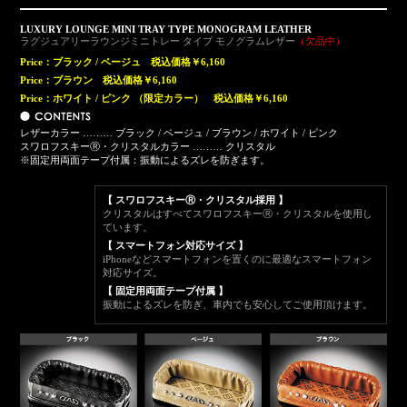
LUXURY LOUNGE MINI TRAY TYPE MONOGRAM LEATHER
ラグジュアリーラウンジミニトレー タイプ モノグラムレザー
（欠品中）
Price：ブラック / ベージュ
税込価格￥6,160
Price：ブラウン
税込価格￥6,160
Price：ホワイト / ピンク （限定カラー）
税込価格￥6,160
レザーカラー ……… ブラック / ベージュ / ブラウン / ホワイト / ピンク
スワロフスキーⓇ・クリスタルカラー ……… クリスタル
※固定用両面テープ付属：振動によるズレを防ぎます。
【 スワロフスキーⓇ・クリスタル採用 】
クリスタルはすべてスワロフスキーⓇ・クリスタルを使用し
ています。
【 スマートフォン対応サイズ 】
iPhoneなどスマートフォンを置くのに最適なスマートフォン
対応サイズ。
【 固定用両面テープ付属 】
振動によるズレを防ぎ、車内でも安心してご使用頂けます。