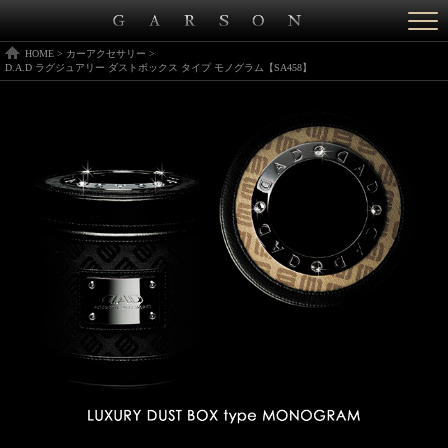
Togg
navi
HOME
>
カーアクセサリー
>
D.A.D ラグジュアリー ダストボックス タイプ モノグラム【SA458】