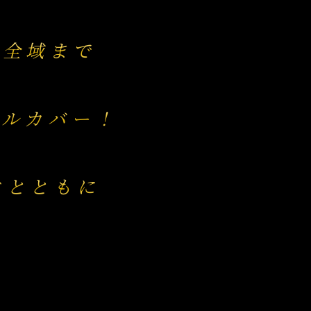
分全域まで
フルカバー！
ぐとともに
！