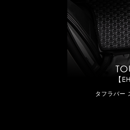
TO
【EH
タフラバー 