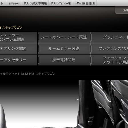
GA
7/8 ステップワゴン
ステッカー・
シートカバー・シート関連
ダッシュマッ
エンブレム関連
テアリング関連
ルームミラー関連
フレグランス/芳
ファッション
ーアクセサリー
携帯電話関連
アウトドア用
ャルラグマット for RP6/7/8 ステップワゴン