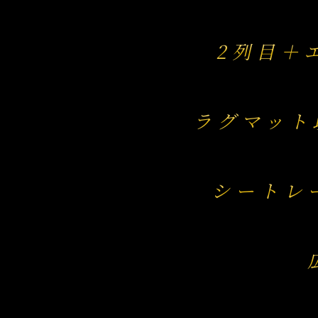
2列目＋
ラグマット
シートレ