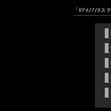
「RP6/7/8
ス