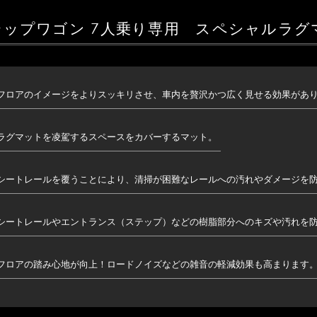
テップワゴン 7人乗り専用 スペシャルラグ
フロアのイメージをよりスッキリさせ、車内を贅沢かつ広く見せる効果があ
ラグマットを凌駕するスペースをカバーするマット。
シートレールを覆うことにより、清掃が困難なレールへの汚れやダメージを
シートレールやエントランス（ステップ）などの樹脂部分へのキズや汚れを
フロアの踏み心地が向上！ロードノイズなどの雑音の軽減効果も高まります