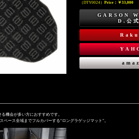
（DTY0024）
Price：￥33,000
GARSON 
D.公
Rak
YAH
ama
せる機会が多い方におすすめです。
スペース全域までフルカバーする“ロングラゲッジマット”。