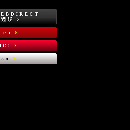
WEBDIRECT
式通販
uten
OO!
zon