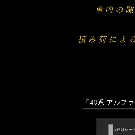
車内の
積み荷によ
「40系 アルフ
3列目シー