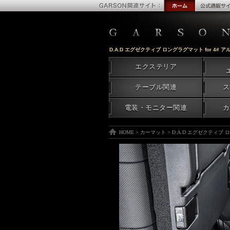
D.A.D エグゼクティブ ロングラグマット for 4
エクステリア
テーブル関連
ス
電装・モニター関連
カ
HOME
>
カーマット
>
D.A.D エグゼクティブ 