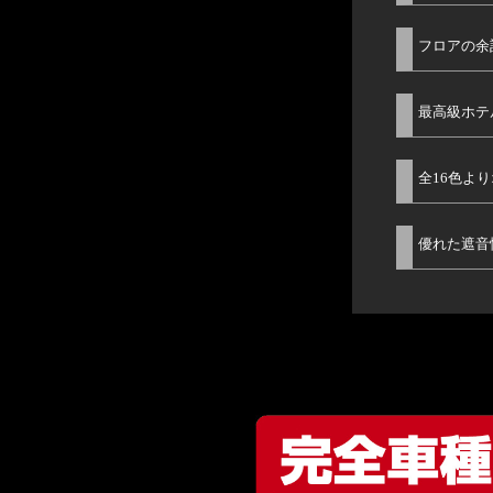
フロアの余
最高級ホテ
全16色よ
優れた遮音