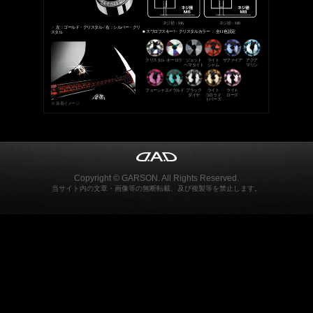
ネジ径：M6
ネジ径：M8
・ 左：ゴールド・クリスタル / 右：シルバー・クリ
■ スワロフスキー?・クリスタルカラー ： 全11色設定
スタル
クリスタル
オーロラ
ジェット
ライト
サファイア
アクア
ヘマタイト
シャム
マリン
フューシャ
エメラルド
ブラック
ライト
ライト
ダイヤ
コロラド
ローズ
トパーズ
※ 装着イメージ
Copyright © GARSON. All Rights Reserved.
当サイト内の文章・画像等の無断転載、及び複製等を禁止します。