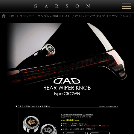
Togg
navi
HOME
>
ステッカー・エンブレム関連
>
D.A.D リアワイパーノブ タイプ クラウン【SA646】
D.A.D REAR WIPER KNOB type CROWN
D.A.D リアワイパーノブ タイプ クラウン
Price
税込価格￥9,350
■ デザイン ： クラウンエンブレム
■ エンブレムカラー ： ゴールド
(完売終了)
/ シルバー
(完売終了)
■ ネジ径 ： 2サイズ設定（適合： 汎用タイプ）