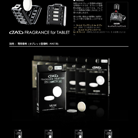
別売りのタブレット型香料を収納す
る専用ケースです。タブレット型香
料を収納したこのケースを、フレグ
ランス系商品の本体に入れることで
香りを楽しめます。
香りが弱い場合は2個同時に使用す
ることで香りを強めることができま
す。
※【
D.A.D フレグランス for タブレ
ット
（香料）】を使用するために
は、【
D.A.D フレグランスケース
for タブレット
（香料を入れるためのケース）】が必要となりま
す。
別売 ： 専用香料（タブレット型香料：HA118）