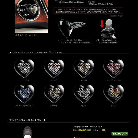
■
サイズ
高さ39mm×横43mm×幅24mm
直径24mm×厚み4mm×重さ12g
クリスタルハートフレグランス本体には専用香料は含まれておりません。
専用香料は別売商品になりますので、ご購入の際は併せてお買い求めください。
意匠登録出願済
■
装着イメージ（レパード）
■
エアコン吹出口に取付可能な
■
液こぼれの心配がない
エアコンルーバー取付用フック付属
タブレット型専用香料
■ デザインバリエーション
（スワロフスキーⓇ・クリスタル）
クリスタル
オーロラ
ゴールド
ピンクグラデーション
ブルーグラデーション
レパード
ゼブラ
ラスタ
フレグランスケース for タブレット
フレグランスケース for タブレット
Price：
税込価格￥220
（1セット：2個）