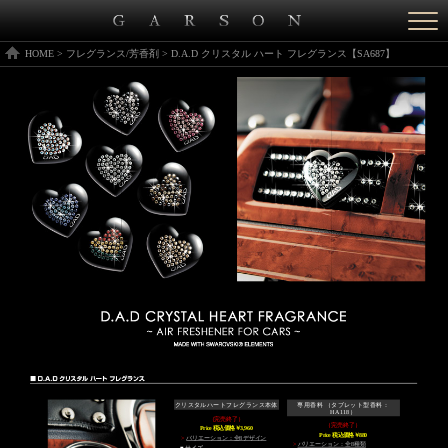
Togg
navi
HOME
>
フレグランス/芳香剤
>
D.A.D クリスタル ハート フレグランス【SA687】
クリスタルハートフレグランス本体
専用香料 （タブレット型香料：
HA118）
（完売終了）
（完売終了）
Price
税込価格￥3,960
Price
税込価格￥880
>
バリエーション：全8デザイン
>
バリエーション：全8種類
■ サイズ