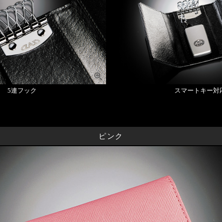
5連フック
スマートキー対
ピンク