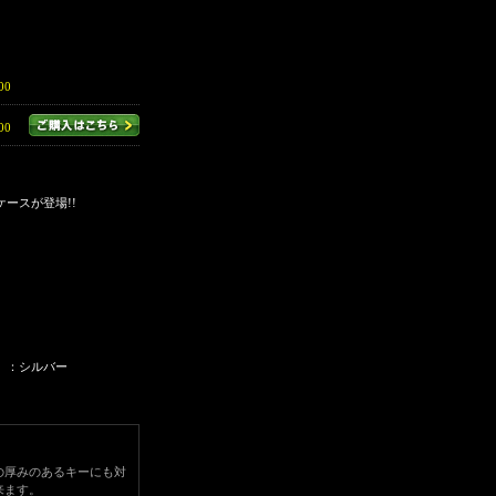
00
00
ースが登場!!
）：シルバー
の厚みのあるキーにも対
来ます。