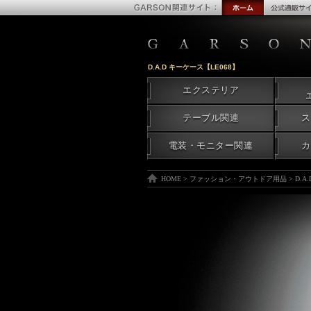
D.A.D キーケース【LE068】
エクステリア
テーブル関連
ス
電装・モニター関連
カ
HOME
>
ファッション・アウトドア用品
>
D.A