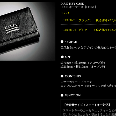
D.A.D KEY CASE
D.A.D キーケース【LE068】
Price：
・LE068-01（ブラック）：
税込価格￥13,2
・LE068-04（ピンク） ：
税込価格￥13,2
色気あるシックなデザインの魅力的なキーケ
縦70mm × 横110mm（クローズ時）
縦215mm × 横110mm（オープン時）
レザーカラー：ブラック
エンブレムカラー（※キーフック部も含む
【大容量サイズ：スマートキー対応】
スマートキーやカーセキュリティーなど
応。かさばることなく収納することが出