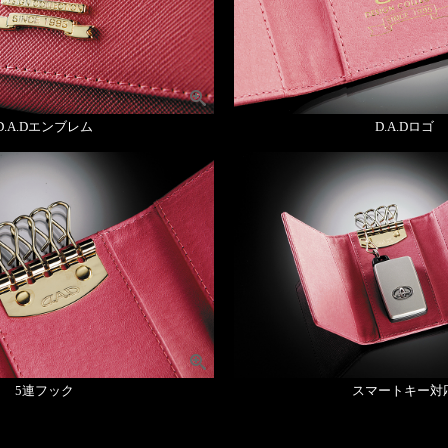
D.A.Dエンブレム
D.A.Dロゴ
5連フック
スマートキー対