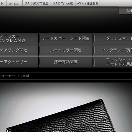
GA
ステッカー・
シートカバー・シート関連
ダッシュマッ
エンブレム関連
テアリング関連
ルームミラー関連
フレグランス/芳
ファッション
ーアクセサリー
携帯電話関連
アウトドア用
.D キーケース【LE068】