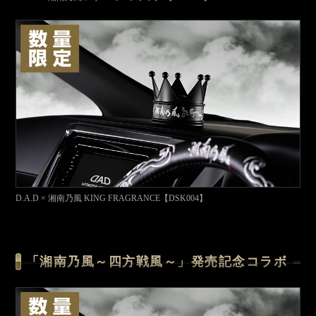
D.A.D × 湘南乃風 KING FRAGRANCE【DSK004】
「湘南乃風～四方戦風～」発売記念コラボ