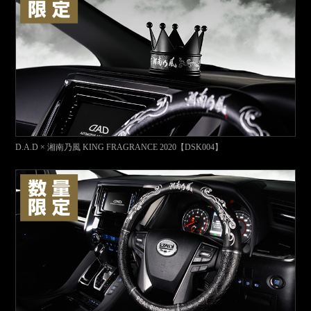
D.A.D × 湘南乃風 KING FRAGRANCE 2020【DSK004】