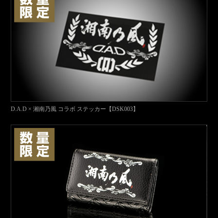
D.A.D × 湘南乃風 コラボ ステッカー【DSK003】