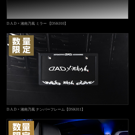
D.A.D × 湘南乃風 ミラー 【DSK010】
D.A.D × 湘南乃風 ナンバーフレーム【DSK011】