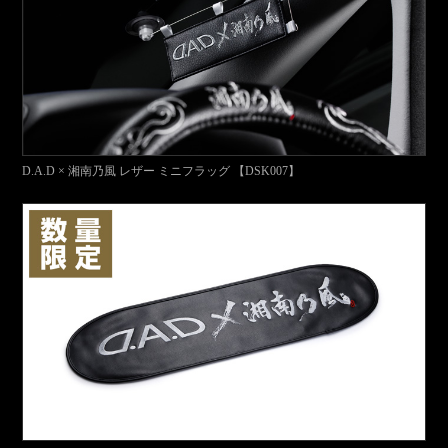
D.A.D × 湘南乃風 レザー ミニフラッグ 【DSK007】