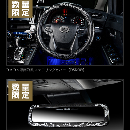
D.A.D × 湘南乃風 ステアリングカバー 【DSK009】