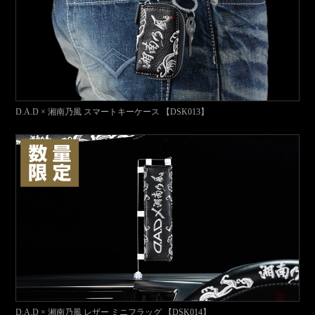
D.A.D × 湘南乃風 スマートキーケース 【DSK013】
D.A.D × 湘南乃風 レザー ミニフラッグ 【DSK014】