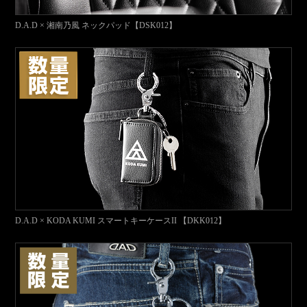
D.A.D × 湘南乃風 ネックパッド【DSK012】
D.A.D × KODA KUMI スマートキーケースII 【DKK012】