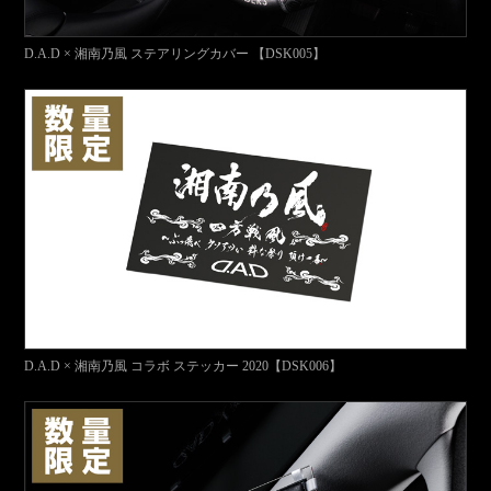
D.A.D × 湘南乃風 ステアリングカバー 【DSK005】
D.A.D × 湘南乃風 コラボ ステッカー 2020【DSK006】