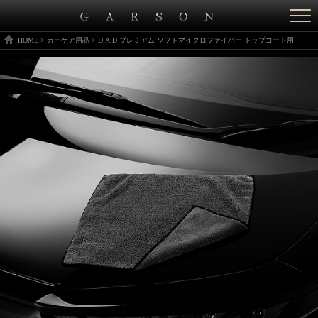
Togg
navi
HOME
>
カーケア用品
>
D.A.D プレミアム ソフトマイクロファイバー トップコート用