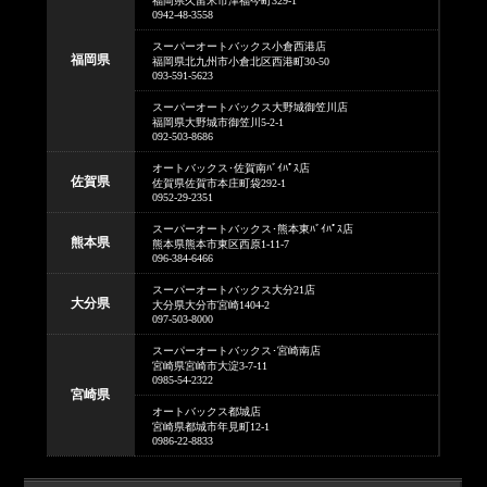
福岡県久留米市津福今町329-1
0942-48-3558
スーパーオートバックス小倉西港店
福岡県
福岡県北九州市小倉北区西港町30-50
093-591-5623
スーパーオートバックス大野城御笠川店
福岡県大野城市御笠川5-2-1
092-503-8686
オートバックス･佐賀南ﾊﾞｲﾊﾟｽ店
佐賀県
佐賀県佐賀市本庄町袋292-1
0952-29-2351
スーパーオートバックス･熊本東ﾊﾞｲﾊﾟｽ店
熊本県
熊本県熊本市東区西原1-11-7
096-384-6466
スーパーオートバックス大分21店
大分県
大分県大分市宮崎1404-2
097-503-8000
スーパーオートバックス･宮崎南店
宮崎県宮崎市大淀3-7-11
0985-54-2322
宮崎県
オートバックス都城店
宮崎県都城市年見町12-1
0986-22-8833