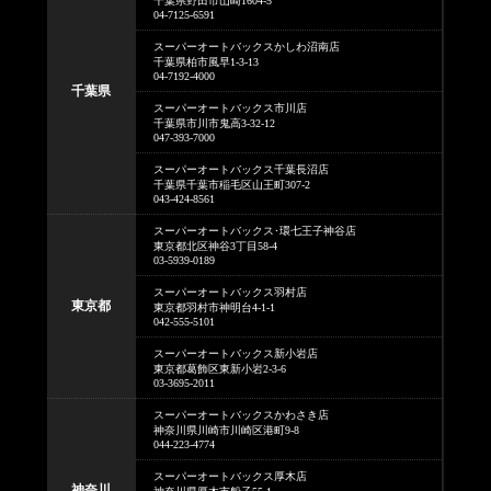
千葉県野田市山崎1604-5
04-7125-6591
スーパーオートバックスかしわ沼南店
千葉県柏市風早1-3-13
04-7192-4000
千葉県
スーパーオートバックス市川店
千葉県市川市鬼高3-32-12
047-393-7000
スーパーオートバックス千葉長沼店
千葉県千葉市稲毛区山王町307-2
043-424-8561
スーパーオートバックス･環七王子神谷店
東京都北区神谷3丁目58-4
03-5939-0189
スーパーオートバックス羽村店
東京都
東京都羽村市神明台4-1-1
042-555-5101
スーパーオートバックス新小岩店
東京都葛飾区東新小岩2-3-6
03-3695-2011
スーパーオートバックスかわさき店
神奈川県川崎市川崎区港町9-8
044-223-4774
スーパーオートバックス厚木店
神奈川