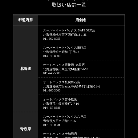
取扱い店舗一覧
都道府県
店舗名
スーパーオートバックス SAPPORO店
北海道札幌市西区西町南13-1-35
011-662-8055
スーパーオートバックス函館店
北海道函館市昭和3丁目5-1
0138-40-8000
オートバックス環状通･光星店
北海道
北海道札幌市東区北14条東7-1-18
011-743-5588
オートバックス札幌白石店
北海道札幌市白石区中央3条6丁目3番21号
011-860-3000
オートバックス苫小牧店
北海道苫小牧市柳町2-7-10
0144-57-8888
スーパーオートバックス八戸店
青森県八戸市沼館4-7-96
0178-45-0331
青森県
オートバックス十和田店