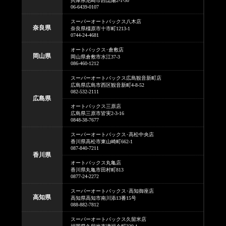
兵庫県尼崎市西昆陽2-1-30
06-6439-0107
スーパーオートバックス八木店
奈良県
奈良県橿原市十市町1213-1
0744-24-4681
オートバックス･倉敷店
岡山県
岡山県倉敷市水江37-3
086-460-1212
スーパーオートバックス広島観音新町店
広島県広島市西区観音新町4-8-52
082-532-2111
広島県
オートバックス三原店
広島県三原市皆実2-3-16
0848-38-7677
スーパーオートバックス･高松中央店
香川県高松市東山崎町662-1
087-840-7211
香川県
オートバックス丸亀店
香川県丸亀市田村町813
0877-24-2272
スーパーオートバックス･高知御座店
高知県
高知県高知市南川添13番15号
088-882-7812
スーパーオートバックス久留米店