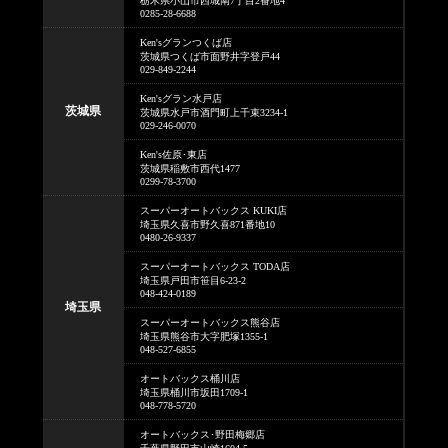
栃木県小山市西城南7丁目2番地4
0285-28-6688
Ken'sグランつくば店
茨城県つくば市面野井字登戸44
029-849-2244
Ken'sグラン水戸店
茨城県
茨城県水戸市酒門町上千束3234-1
029-246-0070
Ken's佐原･東店
茨城県稲敷市西代1477
0299-78-3700
スーパーオートバックス KUKI店
埼玉県久喜市野久喜871番地10
0480-26-9337
スーパーオートバックス TODA店
埼玉県戸田市笹目6-23-2
048-424-0189
埼玉県
スーパーオートバックス熊谷店
埼玉県熊谷市大字肥塚1355-1
048-527-6855
オートバックス桶川店
埼玉県桶川市坂田1709-1
048-778-5720
オートバックス･野田梅郷店