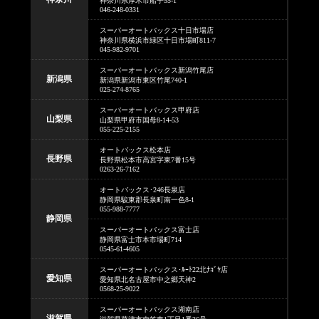
神奈川県厚木市船子55-1
046-248-0331
スーパーオートバックス十日市場店
神奈川県横浜市緑区十日市場町811-7
045-982-9701
スーパーオートバックス新潟竹尾店
新潟県
新潟県新潟市東区竹尾740-1
025-274-8765
スーパーオートバックス甲府店
山梨県
山梨県甲府市国母8-14-53
055-225-2155
オートバックス松本店
長野県
長野県松本市高宮字東7番15号
0263-26-7162
オートバックス･246長泉店
静岡県駿東郡長泉町南一色8-1
055-988-7777
静岡県
スーパーオートバックス富士店
静岡県富士市本市場町714
0545-61-4605
スーパーオートバックス･ﾙｰﾄ22北ﾅｺﾞﾔ店
愛知県
愛知県北名古屋市中之郷天神2
0568-25-9022
スーパーオートバックス湖南店
滋賀県