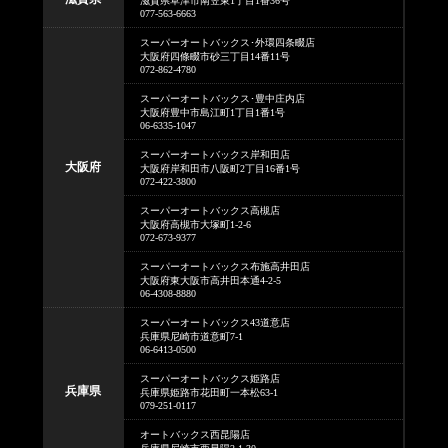
滋賀県草津市南笠東1丁目1番36号
077-563-6663
スーパーオートバックス･外環四条畷店
大阪府四條畷市砂三丁目14番11号
072-862-4780
スーパーオートバックス･豊中庄内店
大阪府豊中市島江町1丁目1番1号
06-6335-1047
スーパーオートバックス岸和田店
大阪府
大阪府岸和田市八阪町2丁目16番1号
072-422-3800
スーパーオートバックス高槻店
大阪府高槻市大塚町1-2-6
072-673-9377
スーパーオートバックス布施高井田店
大阪府東大阪市高井田本通4-2-5
06-4308-8880
スーパーオートバックス43道意店
兵庫県尼崎市道意町7-1
06-6413-0500
スーパーオートバックス姫路店
兵庫県
兵庫県姫路市花田町一本松63-1
079-251-0117
オートバックス西昆陽店