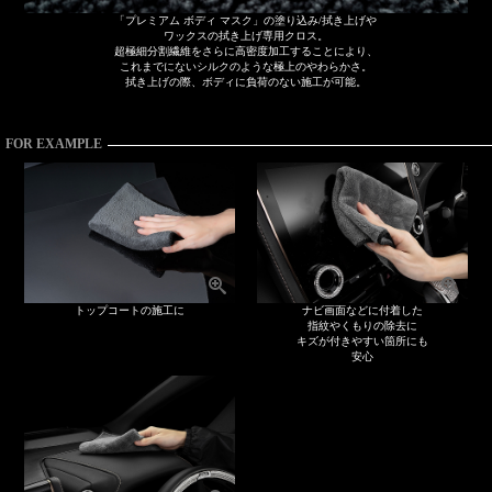
「プレミアム ボディ マスク」の塗り込み/拭き上げや
ワックスの拭き上げ専用クロス。
超極細分割繊維をさらに高密度加工することにより、
これまでにないシルクのような極上のやわらかさ。
拭き上げの際、ボディに負荷のない施工が可能。
FOR EXAMPLE
トップコートの施工に
ナビ画面などに付着した
指紋やくもりの除去に
キズが付きやすい箇所にも
安心