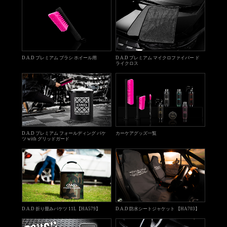
D.A.D プレミアム ブラシ ホイール用
D.A.D プレミアム マイクロファイバー ド
ライクロス
D.A.D プレミアム フォールディング バケ
カーケアグッズ一覧
ツ with グリッドガード
D.A.D 折り畳みバケツ 11L【HA579】
D.A.D 防水シートジャケット 【HA703】