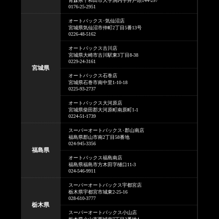
青森県十和田市大字洞内字井戸頭144-297
0176-25-2951
オートバックス･気仙沼店
宮城県気仙沼市仲町2丁目5番13号
0226-48-5162
オートバックス古川店
宮城県大崎市古川駅東3丁目8-38
0229-24-3161
宮城県
オートバックス石巻店
宮城県石巻市南中里1-10-18
0225-93-2737
オートバックス大河原店
宮城県柴田郡大河原町南原町1-1
0224-51-1739
スーパーオートバックス･郡山南店
福島県郡山市南2丁目58番地
024-945-3356
福島県
オートバックス福島南店
福島県福島市方木田字樋口11-3
024-546-9911
スーパーオートバックス宇都宮店
栃木県宇都宮市城東2-25-16
028-610-3777
栃木県
スーパーオートバックス小山店