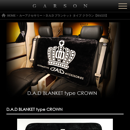
Togg
navi
HOME
>
カーアクセサリー
>
D.A.D ブランケット タイプ クラウン【HA323】
D.A.D BLANKET type CROWN