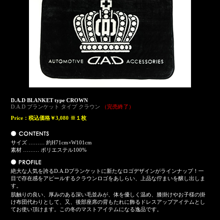
D.A.D BLANKET type CROWN
D.A.D ブランケット タイプ クラウン
（完売終了）
Price：
税込価格￥3,080 ※１枚
サイズ ……… 約H71cm×W101cm
素材 ……… ポリエステル100%
絶大な人気を誇るD.A.Dブランケットに新たなロゴデザインがラインナップ！一
目で存在感をアピールするクラウンロゴをあしらい、上品な佇まいを醸し出しま
す。
肌触りの良い、厚みのある深い毛並みが、体を優しく温め、膝掛けやお子様の掛
け布団代わりとして、又、後部座席の背もたれに飾るドレスアップアイテムとし
てお使い頂けます。この冬のマストアイテムになる逸品です。