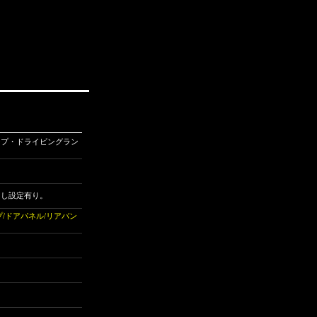
ンプ・ドライビングラン
出し設定有り。
/ドアパネル/リアバン