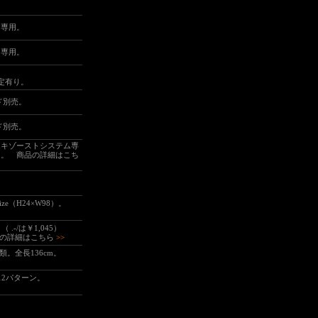
ー専用。
ー専用。
定有り。
ド別売。
ド別売。
エキゾーストシステム専
り。
商品の詳細はこち
size（H24×W98）。
 .-/は
￥1,045
）
の詳細はこちら
>>
。全長136cm。
12パターン。