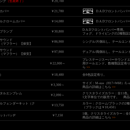
ィング
（生産終了）
￥29,700
ムカバー
￥21,780
D.A.Dフロントバンパ
モールクロームカバー
￥14,080
D.A.Dフロントバンパ
D.A.Dフロントバンパー専用。
シブランプ
￥30,800
フォグ、ドライビングの2種類設
サウンド
￥86,900
シングル/片側出し。テールエン
（マフラー） 【保安】
サウンド
￥97,900
デュアル/両側出し。テールエン
（マフラー） 【保安】
プレステージスーパーサウンド
￥22,000～
用テールエンド。数種類設定有
ら
>>
）
￥18,480
全8色設定有り。
サイズ：M-size（H17×W68）/L-
￥3,300～
商品の詳細はこちら
>>
タルエンブレム
クリスタライズカラー：全11色。（
￥2,090～
1文字単位での販売です。
商品
ルフェンダーキット（ク
カラー：クローム/ブラックの2種類
￥13,750
（ブラックは
￥10,450
）
1個。クリスタライズカラー：全
ットバッヂ
￥7,150
商品の詳細はこちら
>>