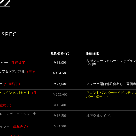
& SPEC
各種クロームカバー・フォグラ
バンパー
（生産終了）
￥86,900
プ別売。
ステップ＆ドアパネル
（生産
￥104,500
ー
（生産終了）
￥75,900
マフラー開口部片側出し、両側
ョン スペシャル4セット
（生
フロントバンパー/サイドステップ
￥253,000
パー 4点セット
産終了）
￥15,400
クロームガーニッシュ - 生
￥16,500
純正交換タイプ。
ポイラー
（生産終了）
￥24,200