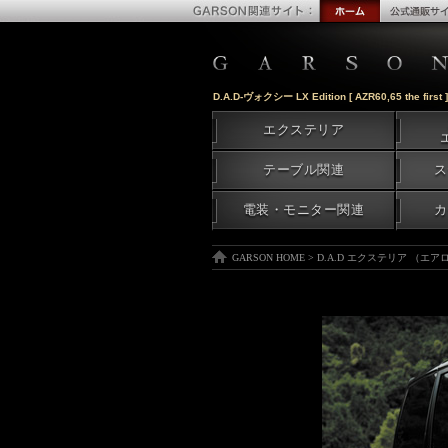
D.A.D-ヴォクシー LX Edition [ AZR60,65 the fir
エクステリア
テーブル関連
ス
電装・モニター関連
カ
GARSON HOME
>
D.A.D エクステリア （エ