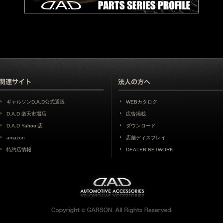
ギャルソンD.A.D公式通販
WEBカタログ
D.A.D 楽天市場店
広告掲載
D.A.D Yahoo!店
ダウンロード
amazon
店舗ディスプレイ
特約店情報
DEALER NETWORK