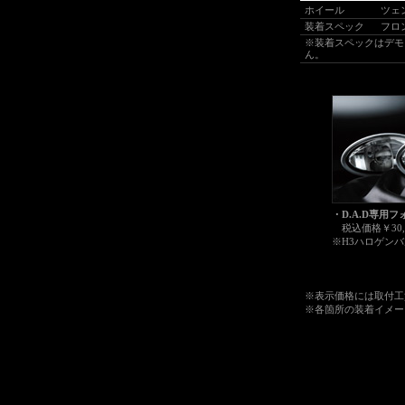
ホイール
ツ
装着スペック
フロント
※装着スペックはデモ
ん。
・D.A.D専用
税込価格￥30,
※H3ハロゲン
※表示価格には取付工賃
※各箇所の装着イメージ