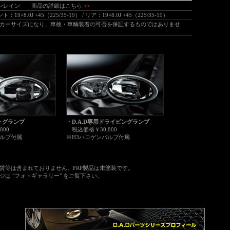
ェンレイン
商品の詳細はこちら
>>
：19×8.0J +45（225/35-19） / リア：19×8.0J +45（225/35-19）
カーサイズになり、車検・車輌装着の可否を保証するものではありませ
フォグランプ
・D.A.D専用ドライビングランプ
800
税込価格￥30,800
バルブ付属
※H3ハロゲンバルブ付属
等は含まれておりません。FRP製品は未塗装です。
は "フォトギャラリー" をご覧下さい。