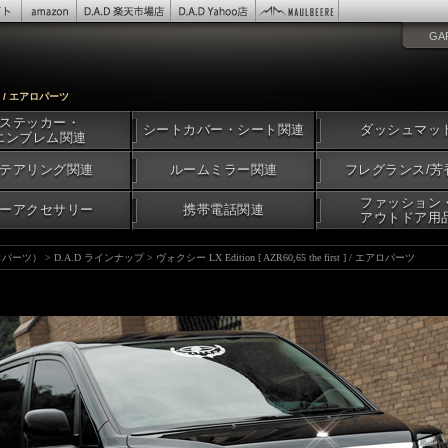
GA
st ] / エアロパーツ
ステッカー・
シートカバー・シート関連
ダッシュマッ
エンブレム関連
テアリング関連
ルームミラー関連
フレグランス/芳
ファッション
ーアクセサリー
携帯電話関連
アウトドア用
アロパーツ）
>
D.A.D ラインナップ
>
ヴォクシー LX Edition [ AZR60,65 the first ] / エアロパーツ