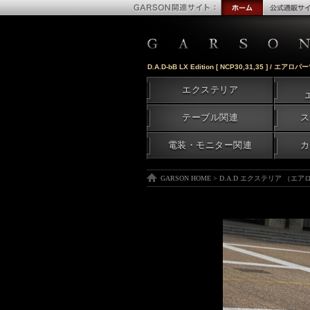
D.A.D-bB LX Edition [ NCP30,31,35 ] / エアロパ
エクステリア
テーブル関連
ス
電装・モニター関連
カ
GARSON HOME
>
D.A.D エクステリア （エ