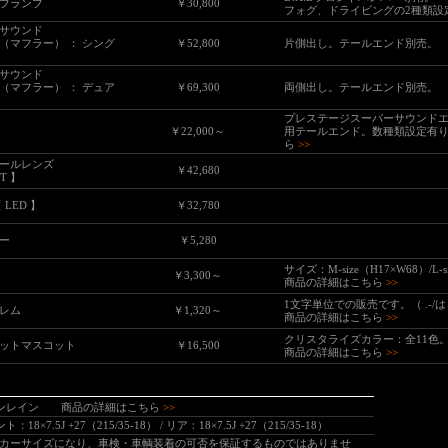
シブランプ
￥30,800
フォグ、ドライビングの2種類設
サウンド
（マフラー） ： シング
￥52,800
片側出し。テールエンド別売。
サウンド
（マフラー） ： デュア
￥69,300
両側出し。テールエンド別売。
プレステージスーパーサウンド
￥22,000～
用テールエンド。数種類設定有
ら
>>
ールレンズ
￥42,680
UT 】
LED 】
￥32,780
ー
￥5,280
サイズ：M-size（H17×W68）/L-
￥3,300～
商品の詳細はこちら
>>
1文字単位での販売です。（ .-/は
レム
￥1,320～
商品の詳細はこちら
>>
クリスタライズカラー：全11色
ットマスコット
￥16,500
商品の詳細はこちら
>>
ェンレイン
商品の詳細はこちら
>>
：18×7.5J +27（215/35-18） / リア：18×7.5J +27（215/35-18）
カーサイズになり、車検・車輌装着の可否を保証するものではありませ