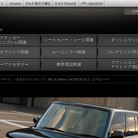
GA
ーツ
ステッカー・
シートカバー・シート関連
ダッシュマッ
エンブレム関連
テアリング関連
ルームミラー関連
フレグランス/芳
ファッション
ーアクセサリー
携帯電話関連
アウトドア用
アロパーツ）
>
D.A.D ラインナップ
>
bB LX Edition [ NCP30,31,35 ] / エアロパーツ