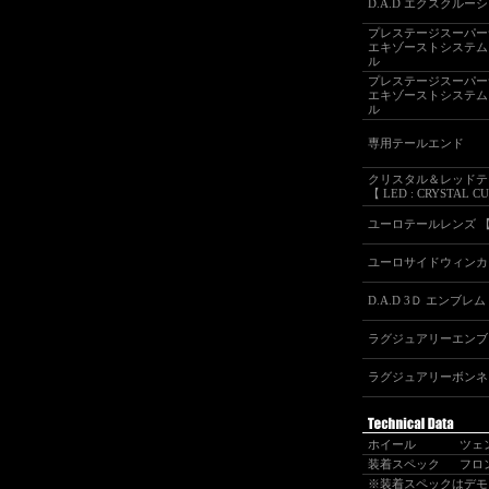
D.A.D エクスクルー
プレステージスーパー
エキゾーストシステム
ル
プレステージスーパー
エキゾーストシステム
ル
専用テールエンド
クリスタル＆レッドテ
【 LED : CRYSTAL C
ユーロテールレンズ 【 
ユーロサイドウィンカ
D.A.D 3Ｄ エンブレム
ラグジュアリーエンブ
ラグジュアリーボンネ
ホイール
ツ
装着スペック
フロント
※装着スペックはデモ