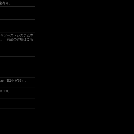
定有り。
エキゾーストシステム専
り。
商品の詳細はこち
size（H24×W98）。
￥660
）
。