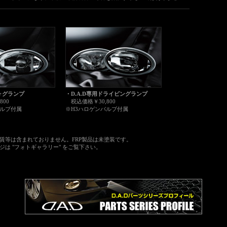
フォグランプ
・
D.A.D専用ドライビングランプ
800
税込価格￥30,800
バルブ付属
※H3ハロゲンバルブ付属
等は含まれておりません。FRP製品は未塗装です。
は "フォトギャラリー" をご覧下さい。