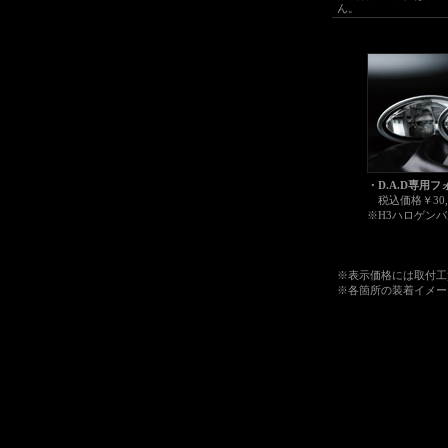
ん。
・
D.A.D専用
税込価格￥30,
※H3ハロゲン
※表示価格には取付工賃
※各箇所の装着イメージ