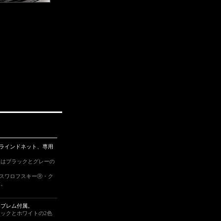
ブラインドネット、専用
ーはブラックとグレーの
のスワロフスキーⓇ・ク
す。
ンブレム付属。
ックとホワイトの2色