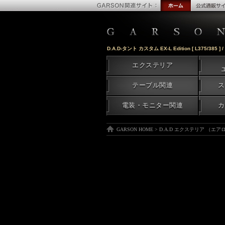
D.A.D-タント カスタム EX-L Edition [ L375/385 
エクステリア
テーブル関連
ス
電装・モニター関連
カ
GARSON HOME
>
D.A.D エクステリア （エ