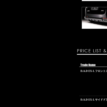
PRICE LIST 
D.A.D EX-L フロ
D.A.D EX-L サイド