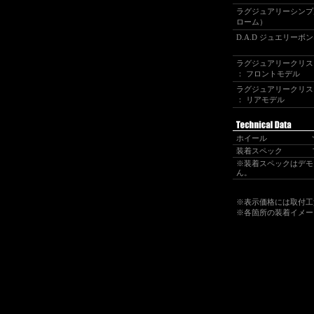
ラグジュアリーシンプ
ローム）
D.A.D ジュエリー
ラグジュアリークリス
： フロントモデル
ラグジュアリークリス
： リアモデル
ホイール
装着スペック
※装着スペックはデモ
ん。
※表示価格には取付工賃
※各箇所の装着イメージ