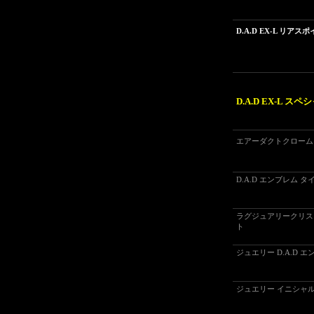
D.A.D EX-L リアス
D.A.D EX-L ス
エアーダクトクローム
D.A.D エンブレム 
ラグジュアリークリス
ト
ジュエリー D.A.D 
ジュエリー イニシャル