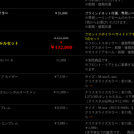
※前期・後期共通
ポイラー
￥55,000
ブラインドネット付属、専用シ
※専用シーリングモールのカラ
2色からお選びいただけます。
※前期・後期共通
フロントスポイラー/サイドドア
￥151,800
3点セット
▼
ペシャルセット
※フロントスポイラー：後期専
￥132,000
※リアスポイラー：前期・後期
※サイドドアモール：前期・後
カバー A
11,000
※別売商品です。
※フロント・リアともに装着する
ります。
タイプ カイザー
￥7,150～
サイズ：M-size/L-size。
クリスタライズカラー：全11
ら
>>
タルシンボルオーナメン
￥11,000～
クリスタライズカラー：全11色
L375/385タントカスタム：リア
（クリスタル以外は
￥12,100
）
エンブレム
￥6,050～
サイズ：M-size（H15.8×W68）/L
クリスタライズカラー：全11
ら
>>
 エンブレム
￥3,080～
クリスタライズカラー：全11色。（
￥1,980
）
1文字単位での販売です。
商品