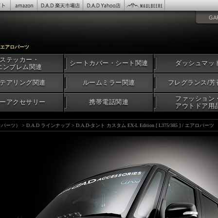
GA
] / エアロパーツ
ステッカー・
シートカバー・シート関連
ダッシュマッ
エンブレム関連
テアリング関連
ルームミラー関連
フレグランス/芳
ファッション
ーアクセサリー
携帯電話関連
アウトドア用
アロパーツ）
>
D.A.D ラインナップ
>
D.A.D-タント カスタム EX-L Edition [ L375/385 ] / エアロパーツ