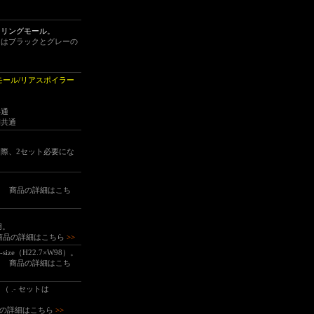
ーリングモール。
ーはブラックとグレーの
モール/リアスポイラー
用
共通
期共通
際、2セット必要にな
色。
商品の詳細はこち
。
用。
商品の詳細はこちら
>>
-size（H22.7×W98）。
色。
商品の詳細はこち
 .- セットは
の詳細はこちら
>>