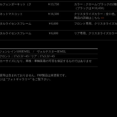
ルフェンダーキット（ク
￥13,750
カラー：クローム/ブラックの2種類
（ブラックは
￥10,450
）
ボンネットマスコット
￥16,500
クリスタライズカラー：全11色
商品の詳細はこちら
>>
タルライセンスフレーム
￥6,600
フロント専用。クリスタライズ
タルライセンスフレーム
￥6,600
リア専用。クリスタライズカラ
ツェンレイン109JEWEL / ヴォルテスターJEWEL
フロント：17x5.5J +45 / リア：17x5.5J +45
カーサイズになり、車検・車輌装着の可否を保証するものではありませ
等は含まれておりません。FRP製品は未塗装です。
は "フォトギャラリー" をご覧下さい。