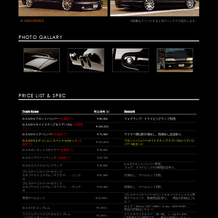
>>
AERO INDEX
※画像をクリックすると別ウィンドウで拡大します。
PHOTO GALLARY
PRICE LIST & SPEC
D.A.D DX フロントバンパー
(生産終了)
￥86,900
フォグランプ・ドライビングランプ別売。
D.A.D DX サイドステップ＆ドアパネル
(生産終
￥104,500
了)
D.A.D DX リアバンパー
(生産終了)
￥75,900
マフラー開口部片側出し、両側出し設定有り。
D.A.D DXエディション スペシャル4セット
(生
フロントバンパー/サイドステップ/ドアパネル/リアバン
￥253,000
産終了)
パー 4点セット
D.A.D ボンネットスポイラー
(生産終了)
￥30,800
D.A.D リアゲートウィング
(生産終了)
￥29,700
D.A.Dフロントバンパー専用。
D.A.D エクスクルーシブランプ
￥30,800
フォグ、ドライビングの2種類設定有り。
プレステージスーパーサウンド
エキゾーストシステム（マフラー） ： シング
￥81,400
片側出し。テールエンド別売。
ル
プレステージスーパーサウンド
エキゾーストシステム（マフラー） ： デュア
￥92,400
両側出し。テールエンド別売。
ル
プレステージスーパーサウンドエキゾーストシステム専
専用テールエンド
￥22,000～
用テールエンド。数種類設定有り。
商品の詳細はこち
ら
>>
サイズ：M-size（H17×W68）/L-size（H24×W98）。
D.A.D 3Ｄ エンブレム
￥3,300～
商品の詳細はこちら
>>
ラグジュアリークリスタルエンブレム
クリスタライズカラー：全11色。（ .-/は
￥1,045
）
￥2,090～
ノーマルエディション
1文字単位での販売です。
商品の詳細はこちら
>>