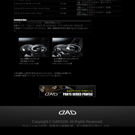
1個。クリスタライズカラー：全12パターン。
ラグジュアリーボンネットバッヂ
￥7,150
商品の詳細はこちら
>>
2個セット。クリスタライズカラー：全2色。
ラグジュアリー ナンバープレートエンブレム
￥4,180
商品の詳細はこちら
>>
2個セット。クリスタライズカラー：全2色。
ラグジュアリーキーレスエンブレム
￥4,180
商品の詳細はこちら
>>
ホイール
ツェンレイン Z10
商品の詳細はこちら
>>
装着スペック
フロント：20×8.5J +45（225/35-20） / リア：20×8.5J +45（225/35-20）
※装着スペックはデモカーサイズになり、車検・車輌装着の可否を保証するものではありませ
ん。
・
D.A.D専用フォグランプ
・
D.A.D専用ドライビングランプ
税込価格￥30,800
税込価格￥30,800
※H3ハロゲンバルブ付属
※H3ハロゲンバルブ付属
※表示価格には取付工賃等は含まれておりません。FRP製品は未塗装です。
※各箇所の装着イメージは "フォトギャラリー" をご覧下さい。
Copyright © GARSON. All Rights Reserved.
当サイト内の文章・画像等の無断転載、及び複製等を禁止します。