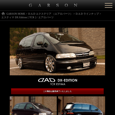
Togg
navi
GARSON HOME
>
D.A.D エクステリア （エアロパーツ）
>
D.A.D ラインナップ
>
エスティマ DX Edition [ TCR ] / エアロパーツ
この製品は販売終了いたしました