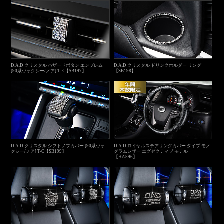
D.A.D クリスタル ハザードボタン エンブレム
D.A.D クリスタル ドリンクホルダー リング
[90系ヴォクシー/ノア] T-E【SB197】
【SB198】
D.A.D クリスタル シフトノブカバー [90系ヴォ
D.A.D ロイヤルステアリングカバー タイプ モノ
クシー/ノア] T-C【SB199】
グラムレザー エグゼクティブ モデル
【HA596】