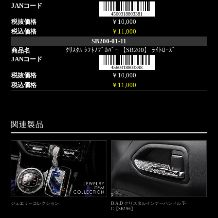
4560318803381
￥10,000
￥11,000
SB200-01-11
ｸﾘｽﾀﾙ ｼﾌﾄﾉﾌﾞｶﾊﾞｰ 【SB200】 ﾗｲﾄﾛｰｽﾞ
4560318803398
￥10,000
￥11,000
関連製品
ジュエリーコレクション
D.A.D クリスタルインナーハンドル T-
C【SB196】