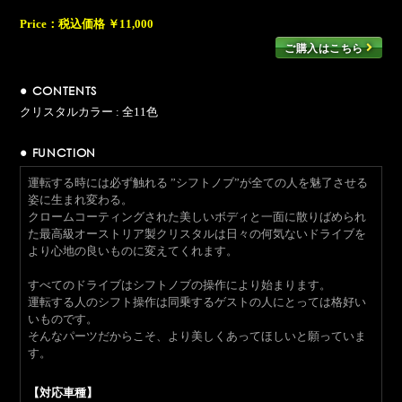
Price：
税込価格 ￥11,000
ご購入はこちら
● CONTENTS
クリスタルカラー : 全11色
● FUNCTION
運転する時には必ず触れる ”シフトノブ”が全ての人を魅了させる
姿に生まれ変わる。
クロームコーティングされた美しいボディと一面に散りばめられ
た最高級オーストリア製クリスタルは日々の何気ないドライブを
より心地の良いものに変えてくれます。
すべてのドライブはシフトノブの操作により始まります。
運転する人のシフト操作は同乗するゲストの人にとっては格好い
いものです。
そんなパーツだからこそ、より美しくあってほしいと願っていま
す。
【対応車種】