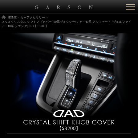
Togg
navi
HOME
>
カーアクセサリー
>
D.A.D クリスタル シフトノブカバー [90系ヴォクシー/ノア・40系 アルファード /ヴェルファイ
ア・10系 シエンタ] T-D【SB200】
CRYSTAL SHIFT KNOB COVER
【SB200】