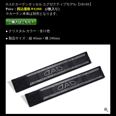
D.A.D カーテンタッセル エグゼクティブモデル【SB188】
Price：
税込価格￥9,900
(2枚入り）
※カーテン本体は別売となります。
ご購入はこちら
● クリスタル カラー：全11色
● 製品サイズ：縦 40mm × 横 240mm