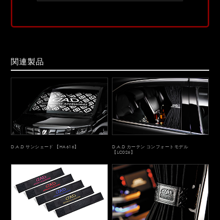
関連製品
D.A.D サンシェード 【HA616】
D.A.D カーテン コンフォートモデル
【LC026】