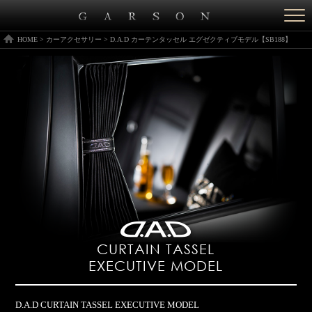
Togg
navi
HOME
>
カーアクセサリー
>
D.A.D カーテンタッセル エグゼクティブモデル【SB188】
CURTAIN TASSEL
EXECUTIVE MODEL
D.A.D CURTAIN TASSEL EXECUTIVE MODEL