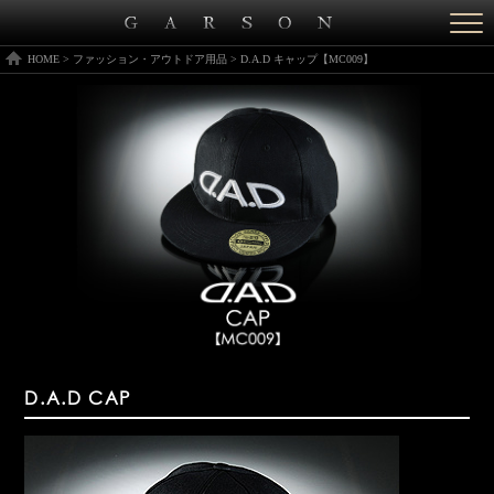
Togg
navi
HOME
>
ファッション・アウトドア用品
>
D.A.D キャップ【MC009】
D.A.D CAP