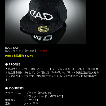
D.A.D CAP
D.A.D キャップ【MC009】
（生産終了）
Price：
税込価格￥4,400
人気のキャップから、珍しいストリートタイプができました!!フロント部には大
きな立体刺繍ロゴそして、ツバ裏には「JAPAN」のプリントを施し遊び心あるカ
ジュアルなキャップです。2色設定でブラック×レッドの配色コンビもお勧めで
す!!
カラー …… ・ブラック【MC009-01】
・ブラック × レッド【MC009-02】
刺繍カラー …… ホワイト
素材 …… コットン100％