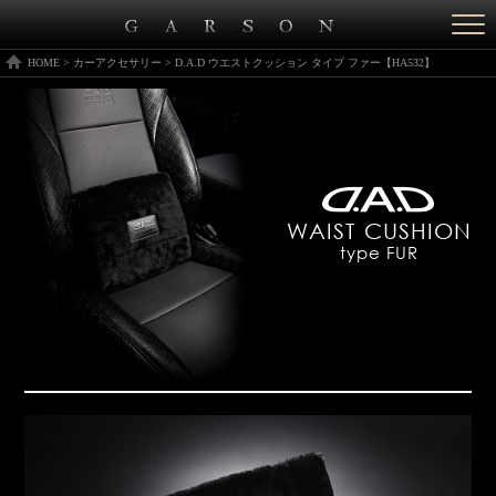
Togg
navi
HOME
>
カーアクセサリー
>
D.A.D ウエストクッション タイプ ファー【HA532】
WAIST CUSHION
type FUR