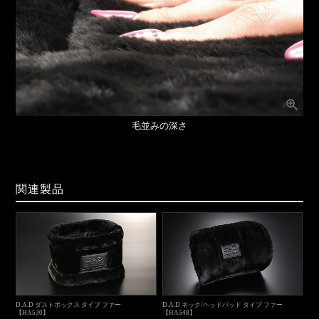
毛並みの深さ
関連製品
D.A.D ダストボックス タイプ ファー
D.A.D ネック/ヘッドパッド タイプ ファー
【HA530】
【HA548】