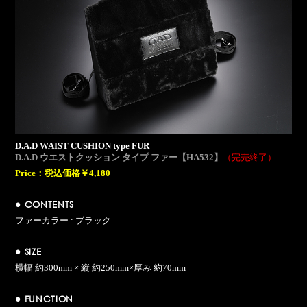
D.A.D WAIST CUSHION type FUR
D.A.D ウエストクッション タイプ ファー【HA532】
（完売終了）
Price：
税込価格￥4,180
● CONTENTS
ファーカラー : ブラック
● SIZE
横幅 約300mm × 縦 約250mm×厚み 約70mm
● FUNCTION