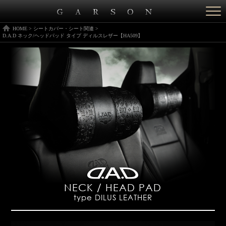
Togg
navi
HOME
>
シートカバー・シート関連
>
D.A.D ネック/ヘッドパッド タイプ ディルスレザー【HA509】
NECK / HEAD PAD
type DILUS LEATHER