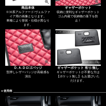
商品本体
ギャザーポケット
※30系アルファード/ヴェルファ
収納に便利なギャザーポケット
イア用の画像となります。
ゴム内蔵で収納物の落下を防
車種により形状・仕様が異なり
止！
ます。
Ｄ.Ａ.Ｄロゴバッジ
ギャザーポケット 有り/無し
型押しレザーバッジが高級感を
ギャザーポケットが不要な方は
演出
【ポケット無し】もお選びいた
だけます。
● 使用例