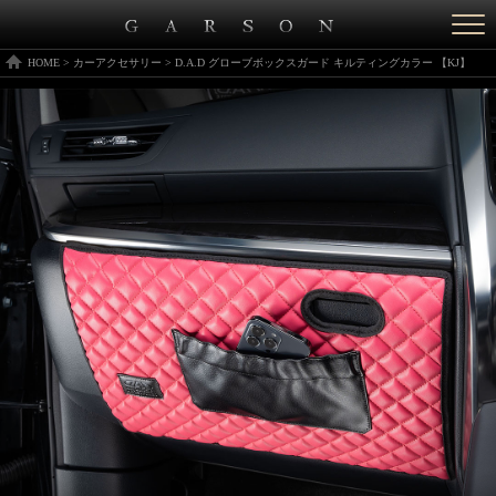
Togg
navi
HOME
>
カーアクセサリー
>
D.A.D グローブボックスガード キルティングカラー 【KJ】